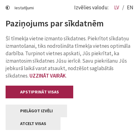
Izvēlies valodu:
LV
EN
Iestatījumi
Paziņojums par sīkdatnēm
Šī tīmekļa vietne izmanto sīkdatnes. Piekrītot sīkdatņu
izmantošanai, tiks nodrošināta tīmekļa vietnes optimāla
darbība. Turpinot vietnes apskati, Jūs piekrītat, ka
izmantosim sīkdatnes Jūsu ierīcē. Savu piekrišanu Jūs
jebkurā laikā varat atsaukt, nodzēšot saglabātās
sīkdatnes.
UZZINĀT VAIRĀK
.
APSTIPRINĀT VISAS
PIELĀGOT IZVĒLI
ATCELT VISAS