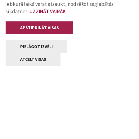
jebkurā laikā varat atsaukt, nodzēšot saglabātās
sīkdatnes.
UZZINĀT VAIRĀK
.
APSTIPRINĀT VISAS
PIELĀGOT IZVĒLI
ATCELT VISAS
Kontakti
Jelgavas valstpilsētas pašvaldība