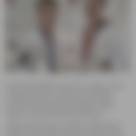
Sacensībās piedalījās 175 sportisti no Latvijas, Lietuvas
un Igaunijas klubiem. “Šis bija viens no lielākajiem
olimpiskā tekvondo turnīriem Latvijā, kas iekļauts
Latvijas Tekvondo federācijas kalendārā,” norāda
organizatoru pārstāvis Vitālijs Lepins-Žagars.
Jelgavas kluba “Olimpiks” audzēkņi izcīnīja septiņas
medaļas: zelts Deividam Volčokam 12-14 gadu vecuma