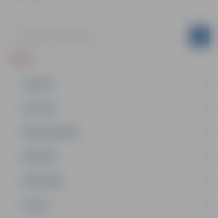
ZIŅAS
JAUNUMI
IZGLĪTĪBA
NODARBINĀTĪBA
PASĀKUMI
PAŠVALDĪBA
PILSĒTA