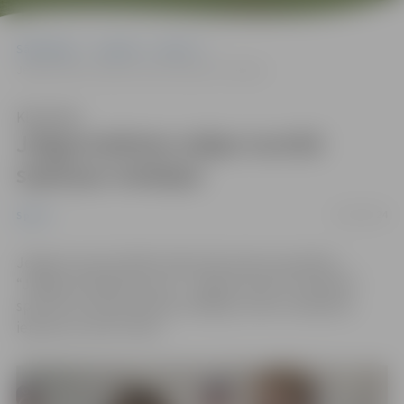
Sākumlapa
Jaunumi
Sports
Jelgavniekiem mājas turnīrā septiņas medaļas
Klausīties
Jelgavniekiem mājas turnīrā
septiņas medaļas
24/10/2024
Sports
Jelgavas sporta hallē notika tekvondo sacensības –
“Jelgavas atklātais kauss”. Jelgavas kluba “Olimpiks”
sportisti izcīnīja septiņas medaļas, klubu vērtējumā
ieņemot ceturto vietu.