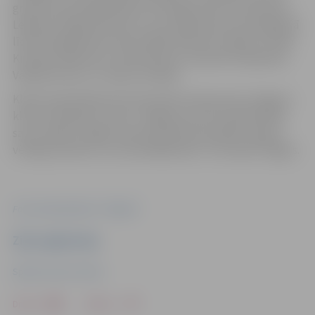
grupā svara kategorijā līdz 41 kilogramam un Ruslanam
Lepinam-Žagaram junioru vecuma grupā svara kategorijā
līdz 63 kilogramiem (abi attēlā). Bronzas medaļu izcīnīja
Kristiāns Adamsons, Gatis Bubulis, Eduards Astapenko,
Valērija Stavro un Jānis Grundāns.
Klubu kopvērtējumā 13 komandu konkurencē Jelgavas
klubs ierindojas 4. vietā. “Jelgavas sportisti pārbaudīja
savus spēkus mājās starptautiskās sacensībās, ieguva
vērtīgu pieredzi un sevi parādīja labi,” tā V.Lepins-Žagars.
Foto: tekvondo klubs “Olimpiks”
Ziņu sagatavoja
Sporta servisa centrs
Drukāt
Dalīties