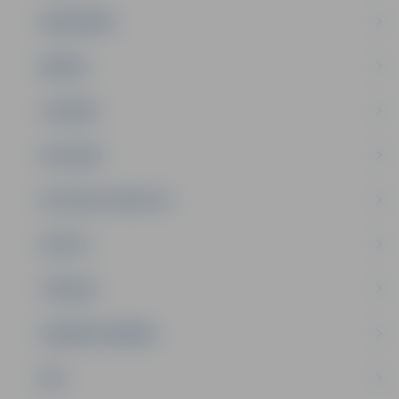
SABIEDRĪBA
ĢIMENE
JAUNIEŠI
SATIKSME
SOCIĀLAIS ATBALSTS
SPORTS
TŪRISMS
UZŅĒMĒJDARBĪBA
NVO