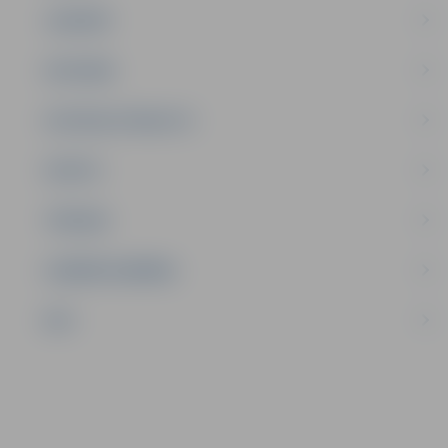
JAUNIEŠI
SATIKSME
SOCIĀLAIS ATBALSTS
SPORTS
TŪRISMS
UZŅĒMĒJDARBĪBA
NVO