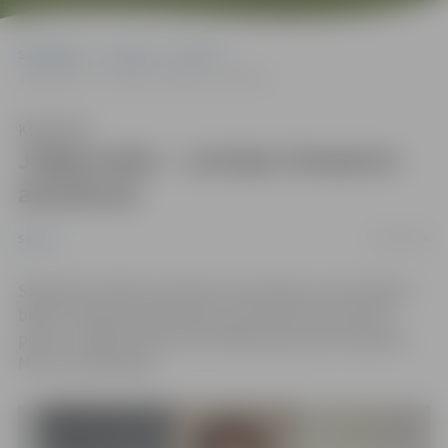
Sākumlapa
Jaunumi
Sports
Jelgavnieks – Latvijas čempions akvatlonā
Klausīties
Jelgavnieks – Latvijas čempions
akvatlonā
22/05/2026
Sports
Siguldā aizvadītas akvatlona sacensības, kas vienlaikus
bija arī Latvijas čempionāts un Latvijas kausa pirmais
posms. Jelgavnieks Everts Pikšēns kļuva par čempionu
M17 vecuma grupā.