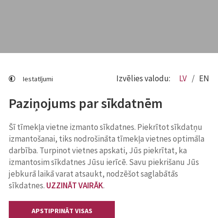
Izvēlies valodu:
LV
EN
Iestatījumi
Paziņojums par sīkdatnēm
Šī tīmekļa vietne izmanto sīkdatnes. Piekrītot sīkdatņu
izmantošanai, tiks nodrošināta tīmekļa vietnes optimāla
darbība. Turpinot vietnes apskati, Jūs piekrītat, ka
izmantosim sīkdatnes Jūsu ierīcē. Savu piekrišanu Jūs
jebkurā laikā varat atsaukt, nodzēšot saglabātās
sīkdatnes.
UZZINĀT VAIRĀK
.
APSTIPRINĀT VISAS