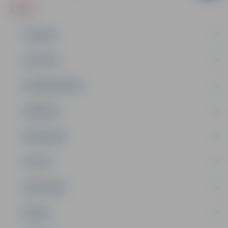
ZIŅAS
JAUNUMI
IZGLĪTĪBA
NODARBINĀTĪBA
PASĀKUMI
PAŠVALDĪBA
PILSĒTA
SABIEDRĪBA
ĢIMENE