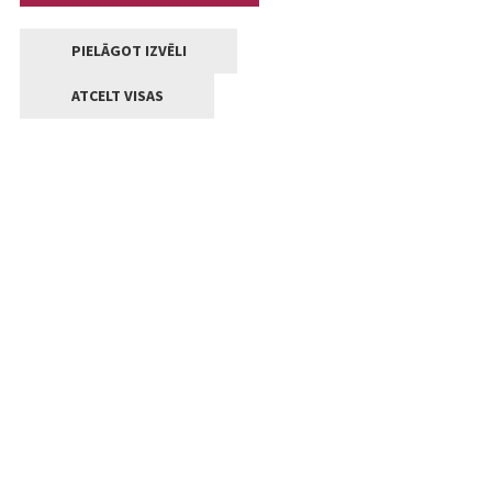
PIELĀGOT IZVĒLI
ATCELT VISAS
Kontakti
Jelgavas valstpilsētas pašvaldība
Lielā iela 11, Jelgava, LV-3001
+371 63005522
pasts@jelgava.lv