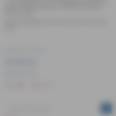
–, kuram M60 grupā 2. vieta. Arī šajā grupā bija 400 metri
jāpeld un 3000 metri jāskrien. T.Pikšēna rezultāts bija
22:27,61 minūte.
Sportisti pārstāvēja triatlona klubu “Piramida Triathlon
club”.
Foto: Sporta servisa centrs
Ziņu sagatavoja
Sporta servisa centrs
Drukāt
Dalīties