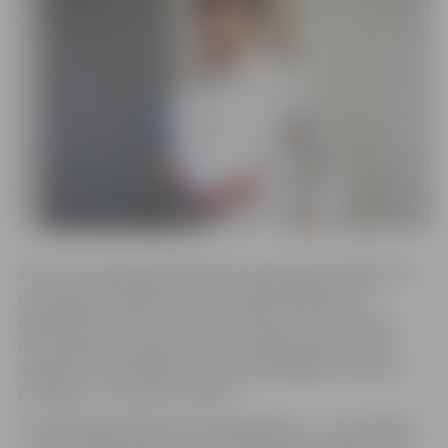
Šīs vecuma grupas dalībniekiem bija jānopeld 400 metri
un jānoskrien 3000 metri. Everts bija ātrākais no 12
dalībniekiem, distanci veicot 15:18,51 minūtē, liecina
informācija sacensību rezultātu mājaslapā sportlat.lv.
Jāpiebilst, ka peldēšanā viņam bija labākais rezultāts,
skriešanā – ceturtais rezultāts.
Sacensībās startēja vēl viens jelgavnieks – Toms Pikšēns