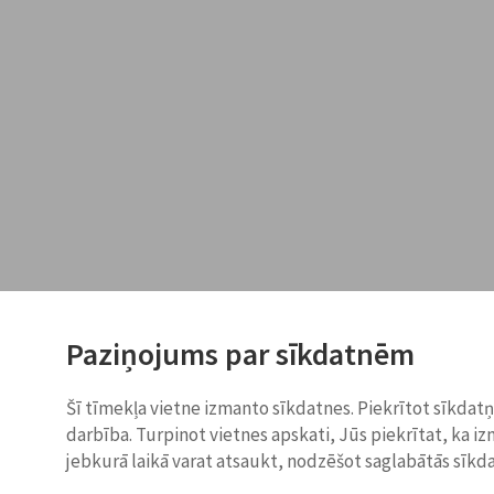
Paziņojums par sīkdatnēm
Šī tīmekļa vietne izmanto sīkdatnes. Piekrītot sīkdat
darbība. Turpinot vietnes apskati, Jūs piekrītat, ka i
jebkurā laikā varat atsaukt, nodzēšot saglabātās sīkd