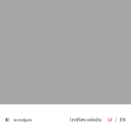
Izvēlies valodu:
LV
EN
Iestatījumi