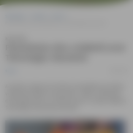
Sākumlapa
Jaunumi
Sports
Pamatskolas zēnu volejbolā uzvar Tehnoloģiju vidusskola
Klausīties
Pamatskolas zēnu volejbolā uzvar
Tehnoloģiju vidusskola
24/01/2025
Sports
Aizvadītas Jelgavas 54. skolēnu spartakiādes sacensības
volejbolā pirmajā no trim grupām – 2009. un 2010. gadā
dzimušajiem jeb 8. un 9. klases zēniem. Uzvarēja Jelgavas
Tehnoloģiju vidusskolas komanda.