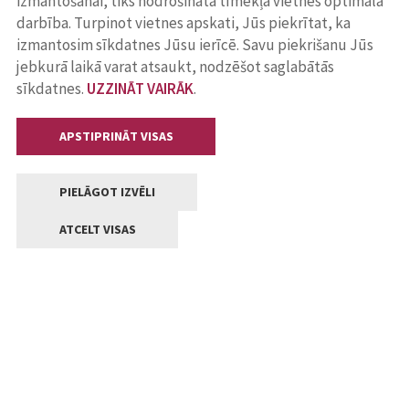
izmantošanai, tiks nodrošināta tīmekļa vietnes optimāla
darbība. Turpinot vietnes apskati, Jūs piekrītat, ka
izmantosim sīkdatnes Jūsu ierīcē. Savu piekrišanu Jūs
jebkurā laikā varat atsaukt, nodzēšot saglabātās
sīkdatnes.
UZZINĀT VAIRĀK
.
APSTIPRINĀT VISAS
PIELĀGOT IZVĒLI
ATCELT VISAS
Kontakti