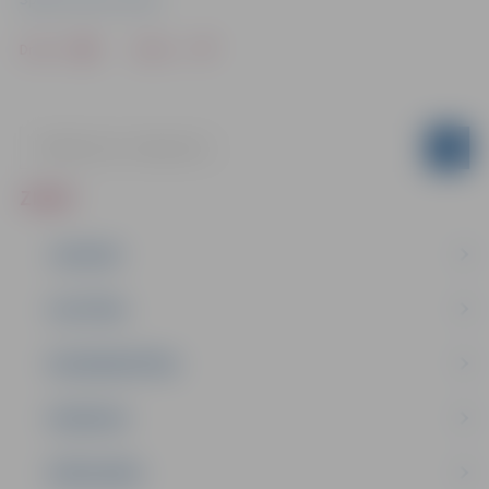
Drukāt
Dalīties
ZIŅAS
JAUNUMI
IZGLĪTĪBA
NODARBINĀTĪBA
PASĀKUMI
PAŠVALDĪBA