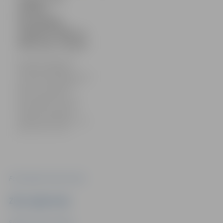
skolēnu
spartakiāde
volejbolā 2009. un
2010. g.dz. zēniem
Aizvadītas Jelgavas 54.
skolēnu spartakiādes
sacensības volejbolā pirmajā
no trim vecuma grupām –
2009. un 2010. gadā
dzimušajiem jeb 8. un 9.
klases zēniem. Uzvarēja
Jelgavas Tehnoloģiju
vidusskolas komanda. Foto:
Sporta servisa centrs
Foto: Sporta servisa centrs
Ziņu sagatavoja
Sporta servisa centrs