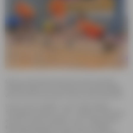
Šajā vecuma grupā sacentās četras puišu komandas,
izspēlējot apļa turnīru. Komandas savā starpā izspēlēja
vienu setu līdz 25 punktiem vai divu punktu pārsvaram.
Uzvarot visās trīs spēlēs, 1. vietu izcīnīja Jelgavas
Tehnoloģiju vidusskola, 2. vieta – Jelgavas 4. vidusskolai
ar divām uzvarām trīs spēlēs, 3. vieta – Jelgavas Paula
Bendrupa pamatskolai ar vienu uzvaru trīs spēlēs.