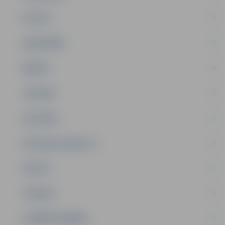
PILSĒTA
SABIEDRĪBA
ĢIMENE
JAUNIEŠI
SATIKSME
SOCIĀLAIS ATBALSTS
SPORTS
TŪRISMS
UZŅĒMĒJDARBĪBA