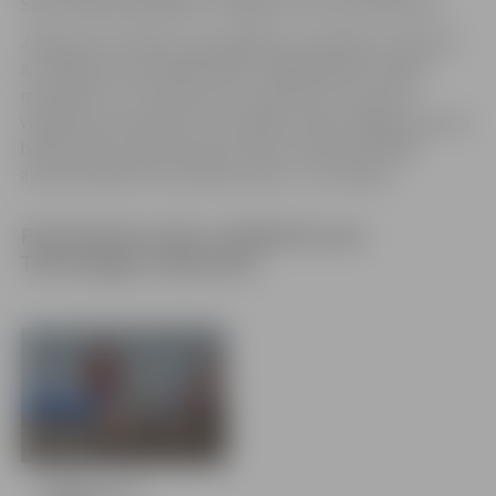
Sacensībās piedalījās arī Jelgavas Centra pamatskola.
Jelgavas 54. skolēnu spartakiāde turpināsies 6. februārī
ar volejbola sacensībām 2005.–2008. gadā dzimušām
meitenēm un 12. februārī ar tā paša vecuma puišu
volejbola sacensībām. Sacensības notiks Jelgavas sporta
hallē, sākums abas dienas pulksten 14:00. Skatītāji
aicināti atbalstīt komandas, ieeja – bez maksas.
Pamatskolas zēnu volejbolā uzvar
Tehnoloģiju vidusskola
43 bildes
Jelgavas 54.