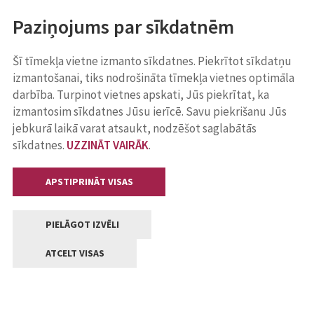
Paziņojums par sīkdatnēm
Šī tīmekļa vietne izmanto sīkdatnes. Piekrītot sīkdatņu
izmantošanai, tiks nodrošināta tīmekļa vietnes optimāla
darbība. Turpinot vietnes apskati, Jūs piekrītat, ka
izmantosim sīkdatnes Jūsu ierīcē. Savu piekrišanu Jūs
jebkurā laikā varat atsaukt, nodzēšot saglabātās
sīkdatnes.
UZZINĀT VAIRĀK
.
APSTIPRINĀT VISAS
PIELĀGOT IZVĒLI
ATCELT VISAS