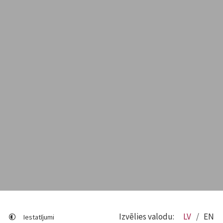
Izvēlies valodu:
LV
EN
Iestatījumi