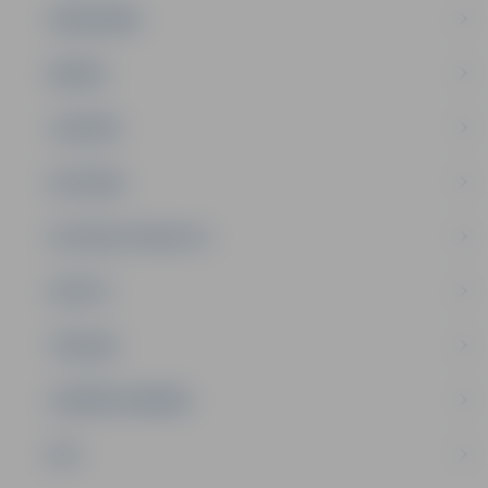
SABIEDRĪBA
ĢIMENE
JAUNIEŠI
SATIKSME
SOCIĀLAIS ATBALSTS
SPORTS
TŪRISMS
UZŅĒMĒJDARBĪBA
NVO