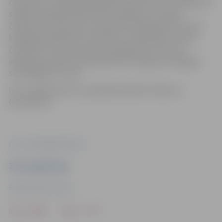
čempions un 2018. gada Baltijas čempions ielu vingrošanā
spēka kategorijā Gvido Šalms, Baltijas un Latvijas
čempions un pasaules čempionātu dalībnieks
freestyle
kategorijā Aleksandrs Kaminskis, divkārtējais Latvijas
čempions
freestyle
jauniešu kategorijā un 6. vietas
ieguvējs pasaules čempionātā ielu vingrošanā vieglajā
svarā Edgars Furniks.
Ielu vingrošanas šovu piedāvā biedrība “Workout
Generation”.
Foto: workoutgeneration.lv
Ziņu sagatavoja
Sporta servisa centrs
Drukāt
Dalīties