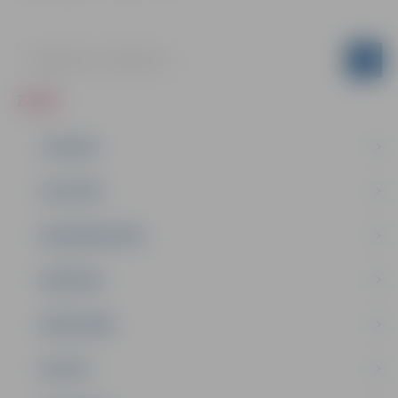
ZIŅAS
JAUNUMI
IZGLĪTĪBA
NODARBINĀTĪBA
PASĀKUMI
PAŠVALDĪBA
PILSĒTA