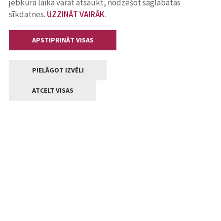
jebkurā laikā varat atsaukt, nodzēšot saglabātās
sīkdatnes.
UZZINĀT VAIRĀK
.
APSTIPRINĀT VISAS
PIELĀGOT IZVĒLI
ATCELT VISAS
Kontakti
Jelgavas valstpilsētas pašvaldība
Lielā iela 11, Jelgava, LV-3001