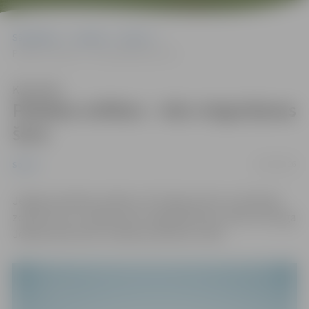
Sākumlapa
Jaunumi
Sports
Pilsētas svētkos – ielu vingrošanas šovs
Klausīties
Pilsētas svētkos – ielu vingrošanas
šovs
22/05/2026
Sports
Jelgavas pilsētas svētkos, 30. maijā, sporta un aktīvajā
zonā ar šovu uzstāsies ielu vingrotāji. Šovs notiks Hercoga
Jēkaba laukumā un sāksies pulksten 13:00.