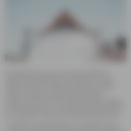
Kā norāda Sporta servisa centra sporta pasākumu
organizatore Agija Poļanska, komanda piecu cilvēku
sastāvā pusotras stundas garumā demonstrēs savas
prasmes un spējas, tostarp izpildot ekstrēmus
priekšnesumus, iesaistīs arī skatītājus dažādos spēka un
izturības uzdevumos, un nobeigumā ir gatavi padalīties
arī ar padomiem, kā ikviens var droši veikt dažus trikus.
Titulētākie komandas dalībnieki ir trīskārtējs Latvijas