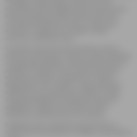
oficiālajiem volejbola spēles noteikumiem. Pirms
sacensībām tiesnešu kolēģija noteiks sacensību norises
kārtību atkarībā no pieteikto komandu skaita. Pērn
sacensībās piedalījās divas sieviešu un sešas vīriešu
komandas, un organizatori cer šogad uz lielāku
atsaucību un dalībnieku skaitu.
Sacensībās vīriešu konkurencē komanda turnīrā var
pieteikt ne vairāk kā divus “Optibet” Latvijas čempionāta
nacionālās līgas spēlētājus. Komandā drīkst pieteikt 10
spēlētājus no 15 gadu vecuma. Sieviešu konkurencē
komanda var pieteikt ne vairāk kā vienu “Optibet”
Baltijas līgas un vienu “Optibet” Latvijas čempionāta
spēlētāju vai arī ne vairāk kā divas “Optibet” Latvijas
čempionāta spēlētājas. Komandā drīkst pieteikt 10
spēlētājas no 14 gadu vecuma. Būtiski, ka katrs
dalībnieks var pārstāvēt tikai vienu komandu.
Godalgotās vietas izcīnījušās komandas sieviešu un
vīriešu konkurencē apbalvos ar medaļām un pārsteiguma