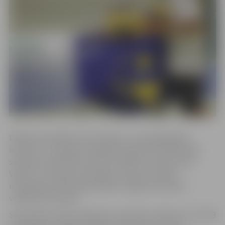
Dalība sacensībās ir bez maksas, un nav jāpiesakās
iepriekš – komandas vārdiskais pieteikums jāiesniedz
sacensību dienā līdz pulksten 10:00 to norises vietā.
Vīriešu un sieviešu komandas cīnīsies atsevišķi,
noskaidrojot 2023. gada labāko Jelgavas amatieru
volejbola komandu.
Sacensības notiks saskaņā ar sacensību nolikumu un FIVB