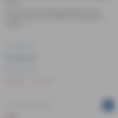
balvām.
Sacensības organizē Jelgavas pašvaldības iestāde
“Sporta servisa centrs” sadarbībā ar volejbola klubu
“Jelgava”.
Foto: Pixabay.com
Ziņu sagatavoja
Sporta servisa centrs
Drukāt
Dalīties
ZIŅAS