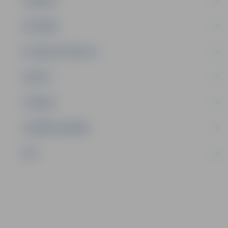
JAUNIEŠI
SATIKSME
SOCIĀLAIS ATBALSTS
SPORTS
TŪRISMS
UZŅĒMĒJDARBĪBA
NVO