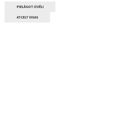
PIELĀGOT IZVĒLI
ATCELT VISAS
Kontakti
Jelgavas valstpilsētas pašvaldība
Lielā iela 11, Jelgava, LV-3001
+371 63005522
pasts@jelgava.lv
Klientu apkalpošana