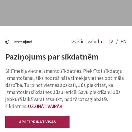
Izvēlies valodu:
LV
EN
Iestatījumi
Paziņojums par sīkdatnēm
Šī tīmekļa vietne izmanto sīkdatnes. Piekrītot sīkdatņu
izmantošanai, tiks nodrošināta tīmekļa vietnes optimāla
darbība. Turpinot vietnes apskati, Jūs piekrītat, ka
izmantosim sīkdatnes Jūsu ierīcē. Savu piekrišanu Jūs
jebkurā laikā varat atsaukt, nodzēšot saglabātās
sīkdatnes.
UZZINĀT VAIRĀK
.
APSTIPRINĀT VISAS