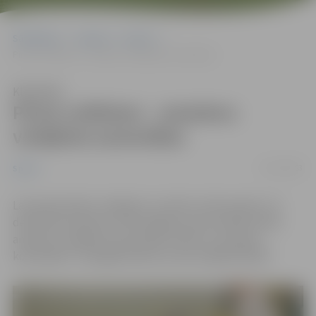
Sākumlapa
Jaunumi
Sports
Pirms svētkiem – amatieru volejbola sacensības
Klausīties
Pirms svētkiem – amatieru
volejbola sacensības
07/12/2023
Sports
Lai popularizētu volejbolu un aktīvu dzīvesveidu, 23.
decembrī pulksten 11:00 Jelgavas sporta hallē notiks
amatieru volejbola sacensības vīriešu un sieviešu
komandām “Jaungada balvas izcīņa volejbolā 2023”.