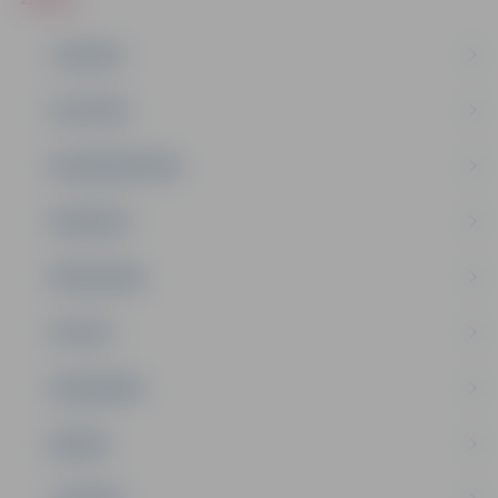
JAUNUMI
IZGLĪTĪBA
NODARBINĀTĪBA
PASĀKUMI
PAŠVALDĪBA
PILSĒTA
SABIEDRĪBA
ĢIMENE