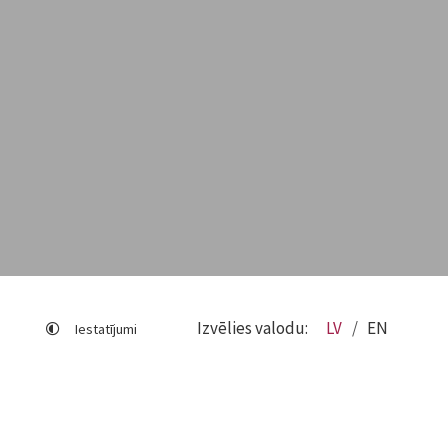
Izvēlies valodu:
LV
EN
Iestatījumi