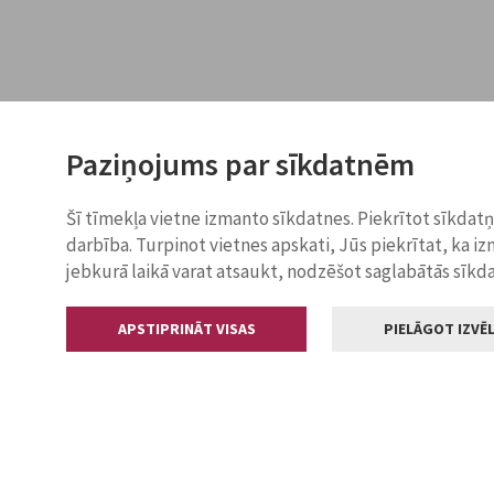
Paziņojums par sīkdatnēm
Šī tīmekļa vietne izmanto sīkdatnes. Piekrītot sīkdat
darbība. Turpinot vietnes apskati, Jūs piekrītat, ka i
jebkurā laikā varat atsaukt, nodzēšot saglabātās sīkd
APSTIPRINĀT VISAS
PIELĀGOT IZVĒL
Kontakti