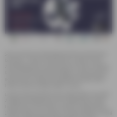
Šosezon Eiropas Sudraba līgā sievietēm startē deviņas
komandas – Latvija, Austrija, Šveice, Izraēla, Gruzija,
Ziemeļmaķedonija, Luksemburga, Fēru salas un Islande.
Katra komanda aizvadīs sešas spēles, kurās pretinieces
noteiktas pēc reitinga. Divas labākās komandas iekļūs
finālā, aizvadot pa spēlei mājās un viesos.
Latvijas izlasei paredzētas divas mājas spēles, kas notiks
Zemgales Olimpiskajā centrā. 30. maijā pulksten 19:00
Latvija tiksies ar Fēru salām, savukārt 1. jūnijā pulksten
17:00 būs spēle starp Latvijas un Izraēlas izlasēm. 31. maijā