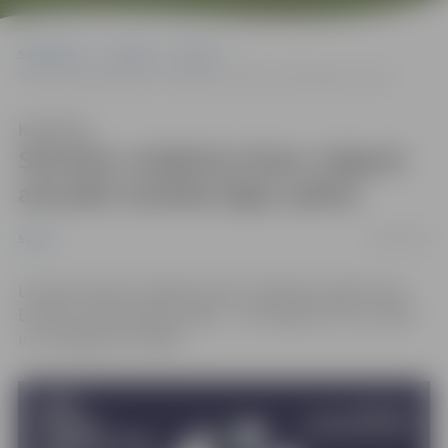
Sākumlapa
Jaunumi
Sports
Sieviešu volejbola izlase Jelgavā aizvadīs Sudraba līgas spēles
Klausīties
Sieviešu volejbola izlase Jelgavā
aizvadīs Sudraba līgas spēles
20/05/2025
Sports
Latvijas sieviešu volejbola izlase Jelgavā aizvadīs divas
Eiropas Sudraba līgas spēles – 30. maijā pret Fēru salām
un 1. jūnijā pret Izraēlu.