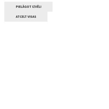
PIELĀGOT IZVĒLI
ATCELT VISAS
Kontakti
Jelgavas valstpilsētas pašvaldība
Lielā iela 11, Jelgava, LV-3001
+371 63005522
pasts@jelgava.lv
Klientu apkalpošana