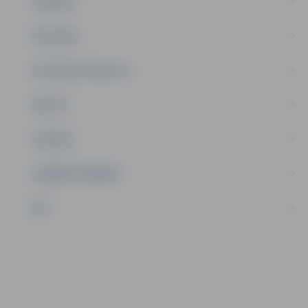
JAUNIEŠI
SATIKSME
SOCIĀLAIS ATBALSTS
SPORTS
TŪRISMS
UZŅĒMĒJDARBĪBA
NVO