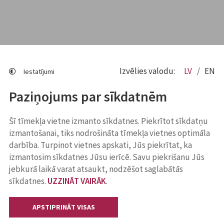
Izvēlies valodu:
LV
EN
Iestatījumi
Paziņojums par sīkdatnēm
Šī tīmekļa vietne izmanto sīkdatnes. Piekrītot sīkdatņu
izmantošanai, tiks nodrošināta tīmekļa vietnes optimāla
darbība. Turpinot vietnes apskati, Jūs piekrītat, ka
izmantosim sīkdatnes Jūsu ierīcē. Savu piekrišanu Jūs
jebkurā laikā varat atsaukt, nodzēšot saglabātās
sīkdatnes.
UZZINĀT VAIRĀK
.
APSTIPRINĀT VISAS