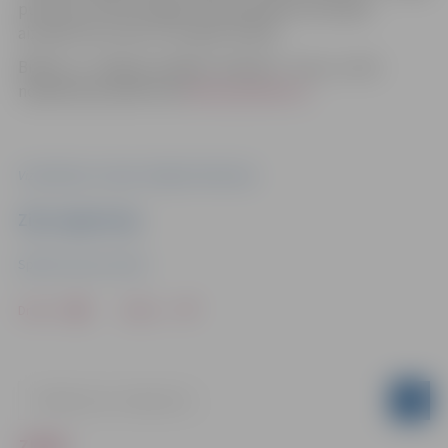
pulksten 17:00 Zemgales Olimpiskajā centrā spēli
aizvadīs Fēru salu un Izraēlas izlases.
Biļetes uz Jelgavas spēlēm maksās 5–7 eiro, un tās
nopērkamas platformā
bilesuparadize.lv
.
Vizualizācija: Latvijas Volejbola federācija
Ziņu sagatavoja
Sporta servisa centrs
Drukāt
Dalīties
ZIŅAS