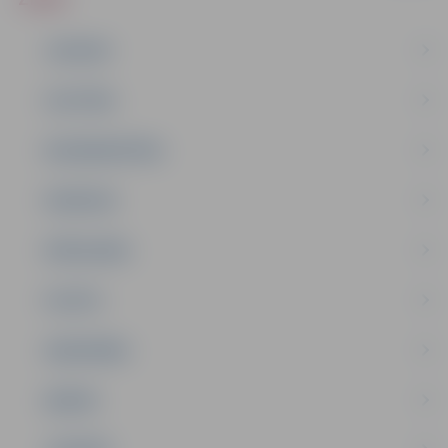
JAUNUMI
IZGLĪTĪBA
NODARBINĀTĪBA
PASĀKUMI
PAŠVALDĪBA
PILSĒTA
SABIEDRĪBA
ĢIMENE