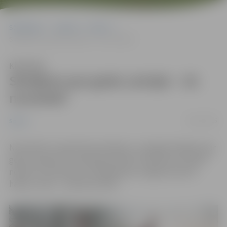
Sākumlapa
Jaunumi
Sports
Skrējiens par godu Latvijai – 10. novembrī
Klausīties
Skrējiens par godu Latvijai – 10.
novembrī
09/11/2025
Sports
Novembris ir patriotisma mēnesis, un šogad skrējiens par
godu Latvijas 107. dzimšanas dienai “Skrienam Latvijai!”
notiks 10. novembrī. Pulcēšanās pie Jelgavas sporta
halles, starts – pulksten 18:30.