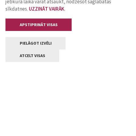
jebkurā laikā varat atsaukt, nodzēšot saglabātās
sīkdatnes.
UZZINĀT VAIRĀK
.
APSTIPRINĀT VISAS
PIELĀGOT IZVĒLI
ATCELT VISAS
Kontakti
Jelgavas valstpilsētas pašvaldība
Lielā iela 11, Jelgava, LV-3001