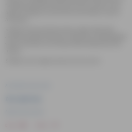
“Skrējiena dalībnieki aicināti ņemt līdz svecītes, kuras
plānots aizdegt pie Jāņa Čakstes pieminekļa,” precizē
A.Poļanska.
Skrējiens būs bez laika kontroles, tāpēc tajā jo īpaši
aicinātas piedalīties ģimenes. Dalībniekus stadionā gaidīs
svētku atmosfēra un silta tēja. Dalība skrējienā būs bez
maksas.
Skrējienu rīko Jelgavas Sporta servisa centrs.
Foto: Sporta servisa centrs
Ziņu sagatavoja
Sporta servisa centrs
Drukāt
Dalīties