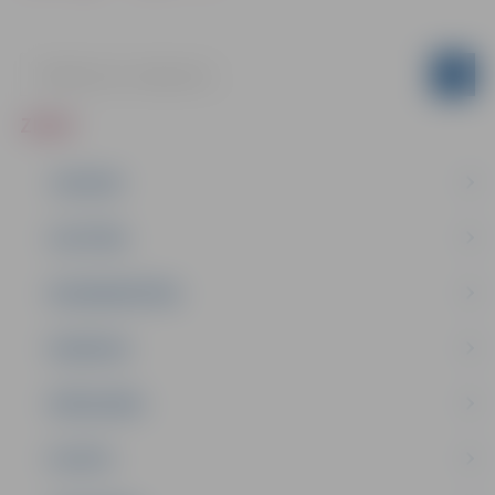
ZIŅAS
JAUNUMI
IZGLĪTĪBA
NODARBINĀTĪBA
PASĀKUMI
PAŠVALDĪBA
PILSĒTA