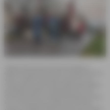
Jelgavas Sporta servisa centra sporta pasākumu
organizatore Agija Poļanska stāsta, ka skrējiena distance
vedīs no Jelgavas sporta halles pa Zirgu ielu, cauri
Stacijas parkam, gar pieminekli Jelgavas atbrīvotājiem,
pa Zemgales prospektu, Akadēmijas ielu līdz Jāņa
Čakstes piemineklim, atpakaļ pa Akadēmijas ielu, Raiņa
ielu, cauri Raiņa parkam, pa Mātera ielu līdz hallei.
Jāuzsver, ka skrējiena dalībnieki pārvietosies pa ietvēm.