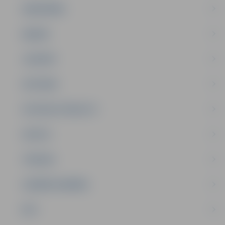
SABIEDRĪBA
ĢIMENE
JAUNIEŠI
SATIKSME
SOCIĀLAIS ATBALSTS
SPORTS
TŪRISMS
UZŅĒMĒJDARBĪBA
NVO