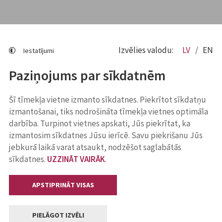
Izvēlies valodu:
LV
EN
Iestatījumi
Paziņojums par sīkdatnēm
Šī tīmekļa vietne izmanto sīkdatnes. Piekrītot sīkdatņu
izmantošanai, tiks nodrošināta tīmekļa vietnes optimāla
darbība. Turpinot vietnes apskati, Jūs piekrītat, ka
izmantosim sīkdatnes Jūsu ierīcē. Savu piekrišanu Jūs
jebkurā laikā varat atsaukt, nodzēšot saglabātās
sīkdatnes.
UZZINĀT VAIRĀK
.
APSTIPRINĀT VISAS
PIELĀGOT IZVĒLI