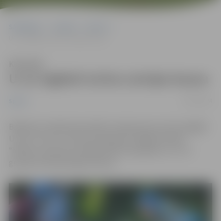
Sākumlapa
Jaunumi
Sports
U-12 regbisti izcīna Latvijas kausu
Klausīties
U-12 regbisti izcīna Latvijas kausu
10/10/2024
Sports
Baldones stadionā aizvadīta Latvijas kausa izcīņa regbijā
U-10, U-12 un U-14 vecuma grupā. Jelgavas kluba
“Mītava” sportisti startēja visās trīs grupās, un U-12
grupas komanda ieguva kausu.