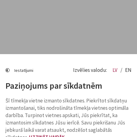
Izvēlies valodu:
LV
EN
Iestatījumi
Paziņojums par sīkdatnēm
Šī tīmekļa vietne izmanto sīkdatnes. Piekrītot sīkdatņu
izmantošanai, tiks nodrošināta tīmekļa vietnes optimāla
darbība. Turpinot vietnes apskati, Jūs piekrītat, ka
izmantosim sīkdatnes Jūsu ierīcē. Savu piekrišanu Jūs
jebkurā laikā varat atsaukt, nodzēšot saglabātās