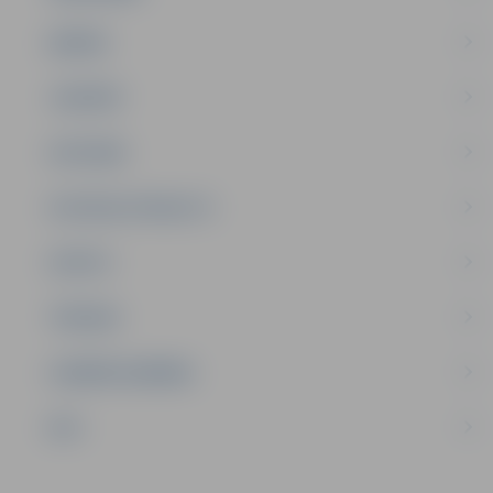
ĢIMENE
JAUNIEŠI
SATIKSME
SOCIĀLAIS ATBALSTS
SPORTS
TŪRISMS
UZŅĒMĒJDARBĪBA
NVO