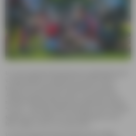
U-12 vecuma grupā mītavieši grupas izspēlē pārliecinoši
uzvarēja regbistus no Baldones ar rezultātu 40:5 un
Ļaudonas ar rezultātu 65:0. Pusfinālā tika uzveikta
Jelgavas novada komanda “Eleja” ar rezultātu 50:10,
savukārt finālā atkal bija spēle pret Baldones komandu
“Livonia” – sākotnēji nonākot iedzinējos ar 0:15, mītavieši
spēja atrast sevī spēkus un virzīt spēles gaitu sev par
labu, beigās uzvarot ar rezultātu 50:20.
U-14 vecuma grupā mītavieši pārliecinoši uzvarēja