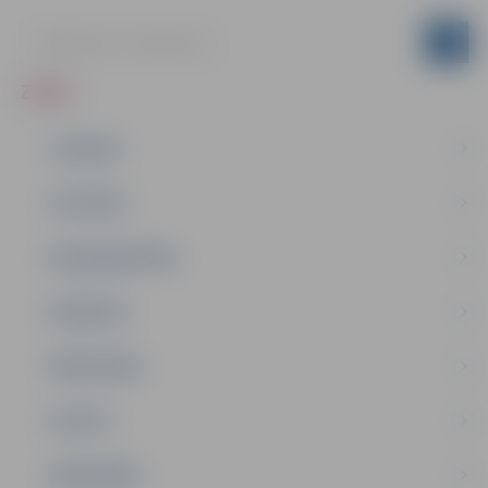
ZIŅAS
JAUNUMI
IZGLĪTĪBA
NODARBINĀTĪBA
PASĀKUMI
PAŠVALDĪBA
PILSĒTA
SABIEDRĪBA