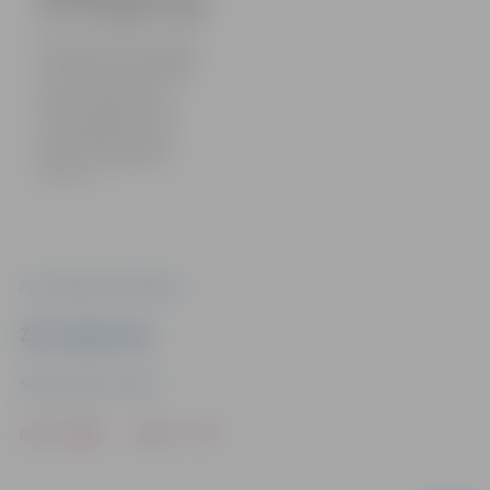
un U-14 grupā | 2024
Baldones stadionā aizvadīta
Latvijas kausa izcīņa regbijā
U-10, U-12 un U-14 vecuma
grupā. Jelgavas kluba
“Mītava” sportisti startēja
visās trīs grupās, un U-12
grupas komanda ieguva
kausu. Foto: Zigismunds
Zālmanis
Foto: Zigismunds Zālmanis
Ziņu sagatavoja
Sporta servisa centrs
Drukāt
Dalīties