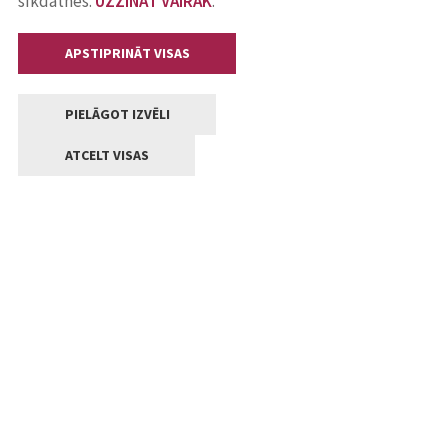
sīkdatnes.
UZZINĀT VAIRĀK
.
APSTIPRINĀT VISAS
PIELĀGOT IZVĒLI
ATCELT VISAS
Kontakti
Jelgavas valstpilsētas pašvaldība
Lielā iela 11, Jelgava, LV-3001