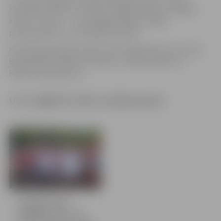
komandas “RKĢ” un “Eleja”, finālā tiekoties ar regbija
klubu “Livonia” – šoreiz jelgavniekiem nebija
pretargumentu un zaudējums finālā.
Komandas gatavoja treneri Inese Sigutenkova, Dmitrijs
Bondarenko, Rihards Pluškevics, Dāvids Židelis un
Roberts Bondarenko.
U-12 regbisti izcīna Latvijas kausu
8 bildes
Latvijas kauss
regbijā U-10, U-12