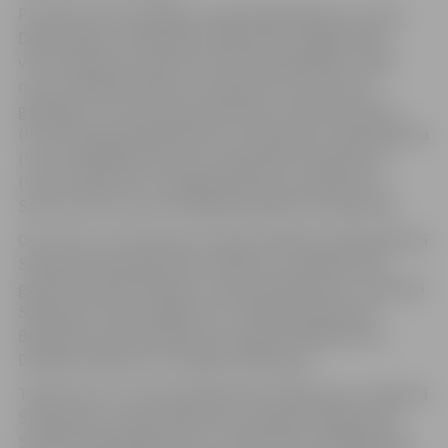
Pa divām zelta medaļām izcīnīja Daiga Dābola un Ilona
Daģe. Daiga uzvarēja 200 un 800 metru skrējienā S45
vecuma grupā, savukārt Ilona bija ātrākā 800 un 1500
metru skrējienā S40 vecuma grupā. Pa vienai zelta
godalgai un 15 punktiem pievienoja Jānis Bartuševics
(uzvara lodes grūšanā V40 vecuma grupā), Sintija Makuha
(uzvara tāllēkšanā S30 vecuma grupā), Kreigs Rouzs
(uzvara 1500 metru skrējienā V45 vecuma grupā) un
Santa Lorence (uzvara tāllēkšanā S60 vecuma grupā).
Otro vietu un 14 punktus izcīnīja S.Makuha lodes grūšanā
S30 grupā, Raisa Marčinkus 200 metru skrējienā S70
grupā, Kristella Neilande-Jankovska 800 metru skrējienā
S30 grupā, K.Rouzs 800 metru skrējienā V45 grupā,
Broņislavs Vucēns 3000 metru soļošanā V80 grupā un
D.Dābola 1500 metru skrējienā S45 grupā.
Trešā vieta un 13 punkti R.Marčinkui 1500 metru skrējienā
S70 grupā, S.Lorencei 800 metru skrējienā S60 grupā,
Sandrai Platajai 800 metru un 1500 metru skrējienā S50