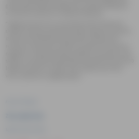
grupā, Egitai Stahovskai 800 metru skrējienā S40 grupā
un K.Rouzam 200 metru skrējienā V45 grupā.
“Šogad par spīti tam, ka sacensības iekrita tieši pirms
skolēnu brīvlaika, kad daudzi dodas ceļojumā, komandu
izdevās nokomplektēt pilnā sastāvā un bija pat vēl
rezervisti, ņemot vērā, ka kāds var saslimt vai notikt kas
negaidīts,” norāda komandas vadītājs Toms Komass. Viņš
skaidro, ka komandu kopvērtējuma ieskaitē tika ņemti 30
labākie rezultāti. Izcīnītā 8. vieta ir kāpums par vienu
vietu, salīdzinot ar pagājušo gadu.
Foto: SK “Mitauer”
Ziņu sagatavoja
Sporta servisa centrs