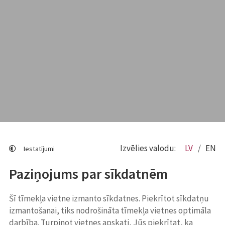
Izvēlies valodu:
LV
EN
Iestatījumi
Paziņojums par sīkdatnēm
Šī tīmekļa vietne izmanto sīkdatnes. Piekrītot sīkdatņu
izmantošanai, tiks nodrošināta tīmekļa vietnes optimāla
darbība. Turpinot vietnes apskati, Jūs piekrītat, ka