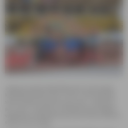
Jelgavas komanda sakrāja 396 punktus, kas komandu
kopvērtējumā deva 8. vietu. Izcīnot 1. vietu disciplīnā,
sportists ieguva 15 punktus, par 2. vietu – 14 punktus,
par 3. vietu – 13 punktus un tā tālāk. Kopumā Jelgavas
vieglatlētiem individuāli astoņas zelta, sešas sudraba un
sešas bronzas medaļas.