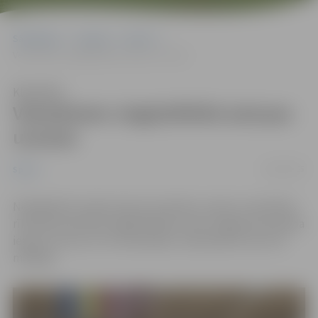
Sākumlapa
Jaunumi
Sports
Veterāniem vieglatlētikā astoņas uzvaras
Klausīties
Veterāniem vieglatlētikā astoņas
uzvaras
10/03/2025
Sports
Noslēgušās Latvijas Sporta veterānu-senioru savienības
rīkotās sacensības vieglatlētikā, kurās Jelgavas komanda
ieguva 8. vietu no 27 komandām, individuāli izcīnot 20
medaļas.