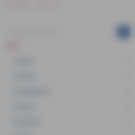
Drukāt
Dalīties
ZIŅAS
JAUNUMI
IZGLĪTĪBA
NODARBINĀTĪBA
PASĀKUMI
PAŠVALDĪBA