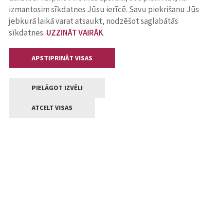
izmantosim sīkdatnes Jūsu ierīcē. Savu piekrišanu Jūs
jebkurā laikā varat atsaukt, nodzēšot saglabātās
sīkdatnes.
UZZINĀT VAIRĀK
.
APSTIPRINĀT VISAS
PIELĀGOT IZVĒLI
ATCELT VISAS
Kontakti