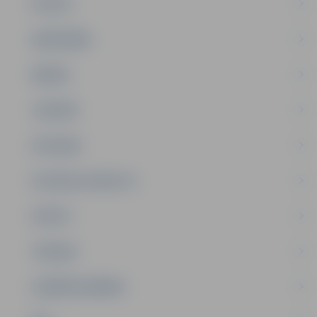
PILSĒTA
SABIEDRĪBA
ĢIMENE
JAUNIEŠI
SATIKSME
SOCIĀLAIS ATBALSTS
SPORTS
TŪRISMS
UZŅĒMĒJDARBĪBA