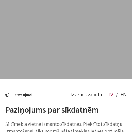
Izvēlies valodu:
LV
EN
Iestatījumi
Paziņojums par sīkdatnēm
Šī tīmekļa vietne izmanto sīkdatnes. Piekrītot sīkdatņu
izmantošanai, tiks nodrošināta tīmekļa vietnes optimāla