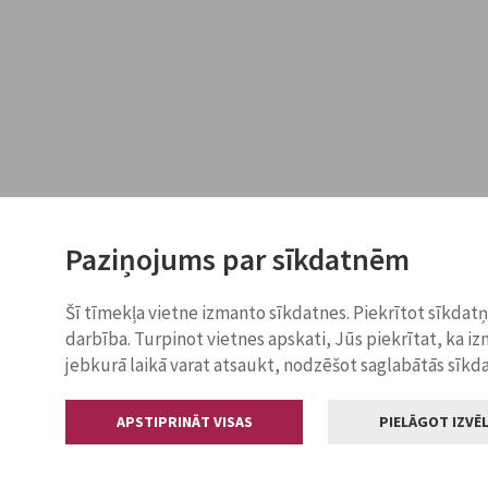
Paziņojums par sīkdatnēm
Šī tīmekļa vietne izmanto sīkdatnes. Piekrītot sīkdat
darbība. Turpinot vietnes apskati, Jūs piekrītat, ka i
jebkurā laikā varat atsaukt, nodzēšot saglabātās sīkd
APSTIPRINĀT VISAS
PIELĀGOT IZVĒL