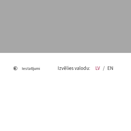
Izvēlies valodu:
LV
EN
Iestatījumi