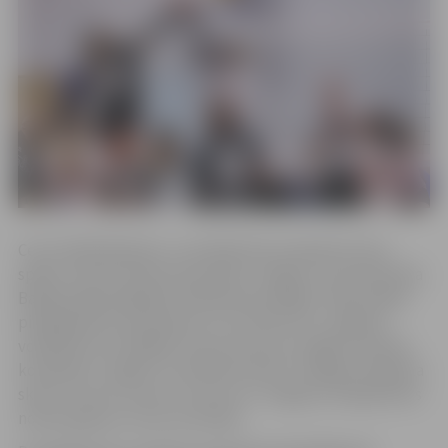
Ceturtdaļfinālā pāru uzvarētāji tika noskaidroti divu
spēļu summā. Vīriešu komandas “Jelgava” pretinieki bija
Baltijas līgā spēlējošā “Robežsardze/Rīga”. Abās spēlēs
piekāpjoties pretiniekiem ar rezultātu 0:3, Jelgavas
volejbolisti no tālākās cīņas par kausu izstājās. Sieviešu
komandas “Jelgava” pretinieces bija “LU/Rīgas Volejbola
skola”. Izcīnot uzvaru ar 3:0 un 3:1, Jelgavas volejbolistes
nodrošināja sev vietu pusfinālā.