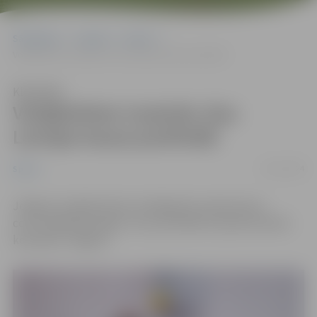
Sākumlapa
Jaunumi
Sports
Volejbolistes turpinās cīņu Latvijas kausa pusfinālā
Klausīties
Volejbolistes turpinās cīņu
Latvijas kausa pusfinālā
22/11/2024
Sports
Jelgavas volejbolistiem noslēgušās Latvijas Kausa
ceturtdaļfināla spēles. Cīņu pusfinālā turpinās sieviešu
komanda “Jelgava”.