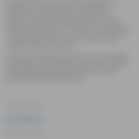
Pusfinālā mūsu meiteņu pretinieces būs Mārupes
volejbolistes. Arī pusfināla pāru uzvarētāji tiks
noskaidroti divu spēļu summā. Pirmā spēle starp
Jelgavas un Mārupes komandām notiks 27. novembrī
pulksten 20:00 izbraukumā – Tīraines sporta kompleksā
–, atbildes spēle notiks 5. decembrī pulksten 20:00
Jelgavas novada Sporta centrā.
Latvijas kausa finālsacensības notiks 14. decembrī Rīgā.
Kausa ieguvēji izcīnīs tiesības startēt Eiropas Volejbola
konfederācijas organizētajās Eiropas kausa izcīņas
sacensībās 2024./2025. gada sezonā.
Foto: Artūrs Stiebriņš
Ziņu sagatavoja
Sporta servisa centrs