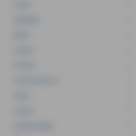
PILSĒTA
SABIEDRĪBA
ĢIMENE
JAUNIEŠI
SATIKSME
SOCIĀLAIS ATBALSTS
SPORTS
TŪRISMS
UZŅĒMĒJDARBĪBA