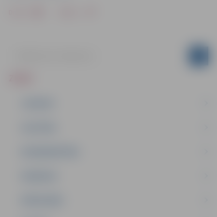
Drukāt
Dalīties
ZIŅAS
JAUNUMI
IZGLĪTĪBA
NODARBINĀTĪBA
PASĀKUMI
PAŠVALDĪBA