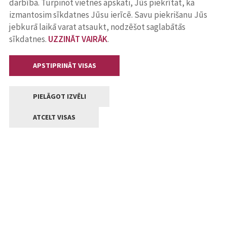
darbība. Turpinot vietnes apskati, Jūs piekrītat, ka
izmantosim sīkdatnes Jūsu ierīcē. Savu piekrišanu Jūs
jebkurā laikā varat atsaukt, nodzēšot saglabātās
sīkdatnes.
UZZINĀT VAIRĀK
.
APSTIPRINĀT VISAS
PIELĀGOT IZVĒLI
ATCELT VISAS
Kontakti