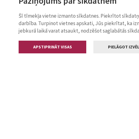
Paziņojums par sīkdatnēm
Šī tīmekļa vietne izmanto sīkdatnes. Piekrītot sīkdat
darbība. Turpinot vietnes apskati, Jūs piekrītat, ka i
jebkurā laikā varat atsaukt, nodzēšot saglabātās sīkd
APSTIPRINĀT VISAS
PIELĀGOT IZVĒL
Kontakti
Jelgavas valstp
Lielā iela 11
+371 630055
pasts@jelga