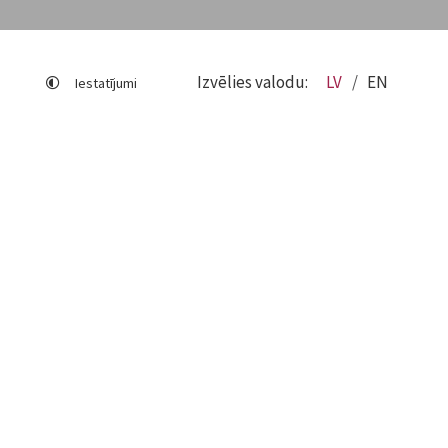
Izvēlies valodu:
LV
EN
Iestatījumi
Lapas karte
Viegli lasīt