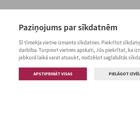
Paziņojums par sīkdatnēm
Šī tīmekļa vietne izmanto sīkdatnes. Piekrītot sīkdat
darbība. Turpinot vietnes apskati, Jūs piekrītat, ka i
jebkurā laikā varat atsaukt, nodzēšot saglabātās sīkd
APSTIPRINĀT VISAS
PIELĀGOT IZVĒL
Kontakti
Jelgavas valstp