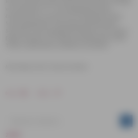
konkurencē par čempionu kļuva Artūrs Gorņiks. Vecākajā
vecuma grupā U-18 – svara kategorijā līdz 81 kg –
čempiona titulu un pirmo vietu izcīnīja Marks Sutika.
Svara kategorijā līdz 73 kg otrajā vietā palika Ņikita
Skorbenko. Svara kategorijā līdz 90 kg otro vietu ieguva
Edgars Dukaļskis, bet trešajā vietā palika Marks Sutika.
Treneri ir apmierināti ar audzēkņu rezultātiem.
Informācija un foto: Treneris K.Usačevs
Drukāt
Dalīties
ZIŅAS