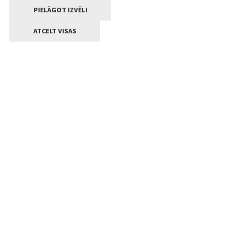
PIELĀGOT IZVĒLI
ATCELT VISAS
Kontakti
Jelgavas valstpilsētas pašvaldība
Lielā iela 11, Jelgava, LV-3001
+371 63005522
pasts@jelgava.lv
Klientu apkalpošana