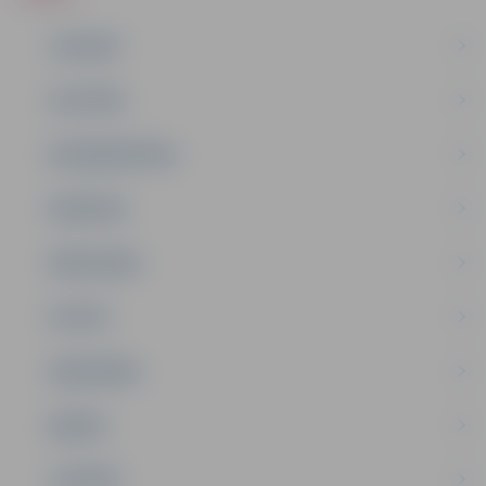
JAUNUMI
IZGLĪTĪBA
NODARBINĀTĪBA
PASĀKUMI
PAŠVALDĪBA
PILSĒTA
SABIEDRĪBA
ĢIMENE
JAUNIEŠI