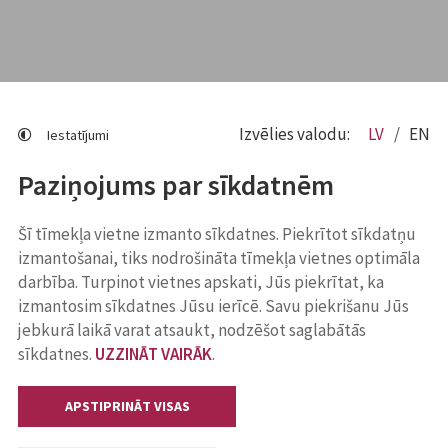
Izvēlies valodu:
LV
EN
Iestatījumi
Paziņojums par sīkdatnēm
Šī tīmekļa vietne izmanto sīkdatnes. Piekrītot sīkdatņu
izmantošanai, tiks nodrošināta tīmekļa vietnes optimāla
darbība. Turpinot vietnes apskati, Jūs piekrītat, ka
izmantosim sīkdatnes Jūsu ierīcē. Savu piekrišanu Jūs
jebkurā laikā varat atsaukt, nodzēšot saglabātās
sīkdatnes.
UZZINĀT VAIRĀK
.
APSTIPRINĀT VISAS