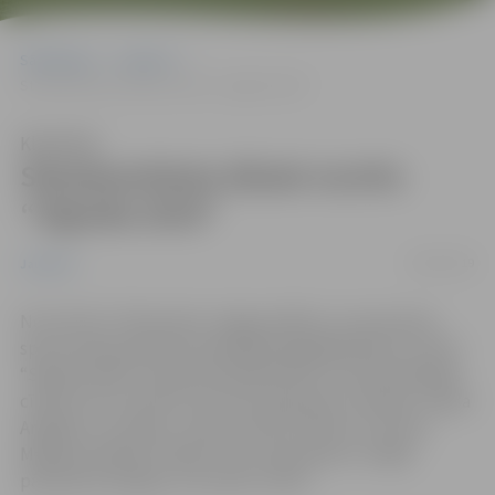
Sākumlapa
Jaunumi
Starptautiskais džudo turnīrs “Sigulda 2019”
Klausīties
Starptautiskais džudo turnīrs
“Sigulda 2019”
18/02/2019
Jaunumi
No 16. līdz 17.februārim Jelgavas Bērnu un jaunatnes
sporta skolas džudisti piedalījās ikgadējā džudo turnīrā
“Sigulda 2019”. Starptautiskajā džudo turnīrā piedalījās
cīkstoņi no 5 valstīm: Lietuvas, Igaunijas, Krievijas, Saūda
Arābijas un Latvijas. Treneru Kima Usačeva un Gunta
Malēja audzēkņi cīnījās 4 vecuma grupās un mājās
pārveda 6 medaļas, no kurām 2 zelta.