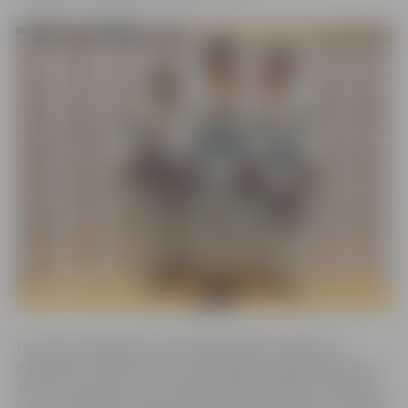
U-14 vecuma grupā, svara kategorijā līdz 46 kg, 14
dalībnieku konkurencē 3.vietu ieguva Sergejs Adatiņš. U-
16 vecuma grupā, svara kategorijā līdz 66 kg, 12 džudistu