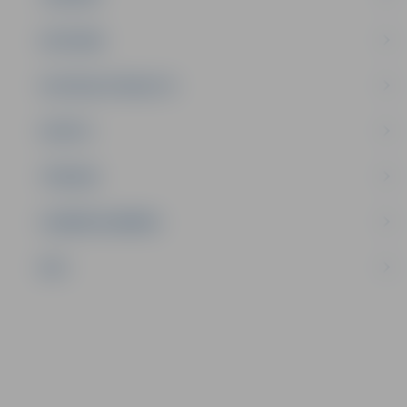
SATIKSME
SOCIĀLAIS ATBALSTS
SPORTS
TŪRISMS
UZŅĒMĒJDARBĪBA
NVO