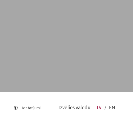
Izvēlies valodu:
LV
EN
Iestatījumi