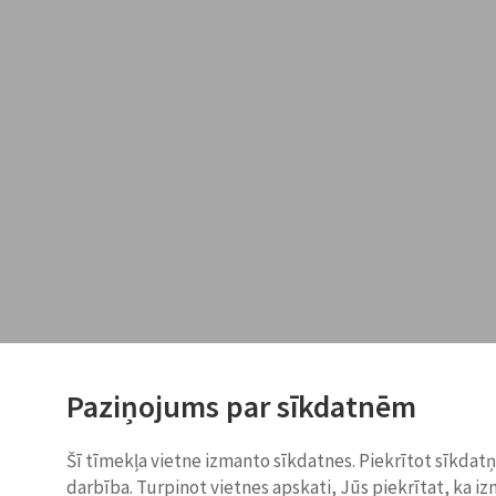
Paziņojums par sīkdatnēm
Šī tīmekļa vietne izmanto sīkdatnes. Piekrītot sīkdat
darbība. Turpinot vietnes apskati, Jūs piekrītat, ka i