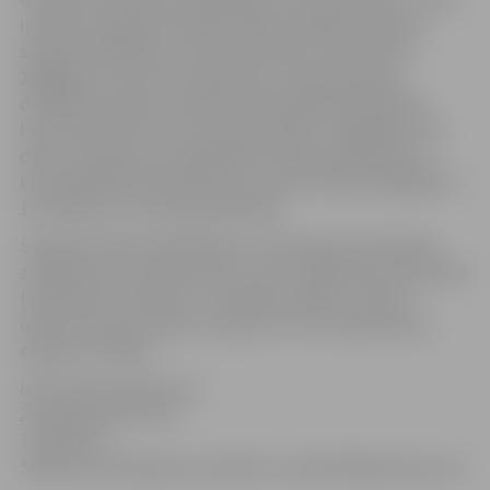
iniciatīva organizē starptautiskās drošības politikas
semināru Ahalcihē, Gruzijā. Semināra norises laiki ir
2008.gada 22. līdz 26. septembris. Starptautiskais
drošības politikas seminārs Ahalcihē jeb Akhaltsikhe
International Security Seminar (AISS) ir ikgadējs četru
dienu seminārs par reģionālās drošības jautājumiem,
kurā piedalīsies 24 jaunieši vecumā no 20 līdz 30 gadiem –
12 Latvijas un 12 Gruzijas pārstāvji.
Semināra laikā tā dalībnieki ne tikai iegūs teorētiskās
zināšanas par semināra tēmu, bet arī piemēros tās praksē
(praktiskos semināros, simulācijas spēlēs, mācību
izbraucienos) Gruzijas, Latvijas un citu starptautisko
ekspertu vadībā.
Informāciju sagatavoja:
Zemgales NVO centrs
T. 63021910
Sīkāka informācija par semināru un pieteikšanās procesu