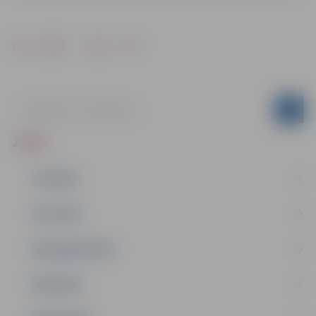
Drukāt
Dalīties
ZIŅAS
JAUNUMI
IZGLĪTĪBA
NODARBINĀTĪBA
PASĀKUMI