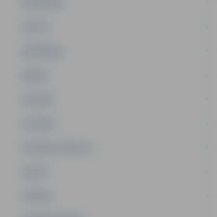
PAŠVALDĪBA
PILSĒTA
SABIEDRĪBA
ĢIMENE
JAUNIEŠI
SATIKSME
SOCIĀLAIS ATBALSTS
SPORTS
TŪRISMS