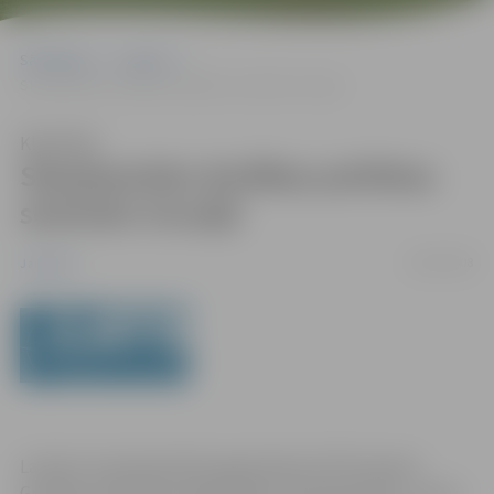
Sākumlapa
Jaunumi
Starptautisks drošības politikas seminārs Gruzijā
Klausīties
Starptautisks drošības politikas
seminārs Gruzijā
18/06/2008
Jaunumi
Latvijas Transatlantiskā organizācija (LATO) kopā ar
Gruzijas nevalstisko organizāciju Jauna paaudze – jauna