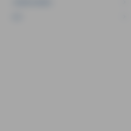
UZŅĒMĒJDARBĪBA
NVO