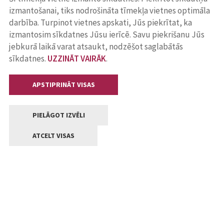
izmantošanai, tiks nodrošināta tīmekļa vietnes optimāla
darbība. Turpinot vietnes apskati, Jūs piekrītat, ka
izmantosim sīkdatnes Jūsu ierīcē. Savu piekrišanu Jūs
jebkurā laikā varat atsaukt, nodzēšot saglabātās
sīkdatnes.
UZZINĀT VAIRĀK
.
APSTIPRINĀT VISAS
PIELĀGOT IZVĒLI
ATCELT VISAS