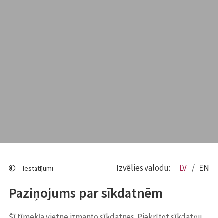
Izvēlies valodu:
LV
EN
Iestatījumi
Paziņojums par sīkdatnēm
Šī tīmekļa vietne izmanto sīkdatnes. Piekrītot sīkdatņu