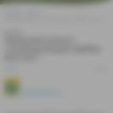
Sākumlapa
Jaunumi
Starptautisks konkurss „Grundtvig pieaugušo izglītības balva 2011”
Klausīties
Starptautisks konkurss
„Grundtvig pieaugušo izglītības
balva 2011”
26/01/2011
Jaunumi