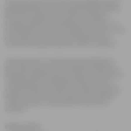
Eiropas Pieaugušo izglītības asociācija Beļģijā izsludina
gadskārtējo konkursu „Grundtvig pieaugušo izglītības
balva 2011”. Šī gada konkursa tēma ir „Inovācijas
pieaugušo izglītībā – brīvprātīgo darba pieredze”. Uz
Grundtvig balvu pretendē tie projekti, kas rada un īsteno
jaunas idejas, partnerības, metodoloģijas un vairo
izpratni par pieaugošo izglītības nozīmi un vajadzību.
2011.gads Eiropā ir izsludināts par brīvprātīgā darba
gadu, tāpēc konkursā aicināti piedalīties projekti, kas
pieaugušo izglītībā iedzīvina inovācijas un popularizē un
veiksmīgi īsteno brīvprātīgā darba ideju. Konkursā
aicināti piedalīties arī projekti, kuri atbalsta neformālo
izglītību – piemēram, veicina sabiedrisko līdzdalību,
sociālo iekļaušanu, nodarbinātību vai personisko
attīstību.
Dalības kritēriji: