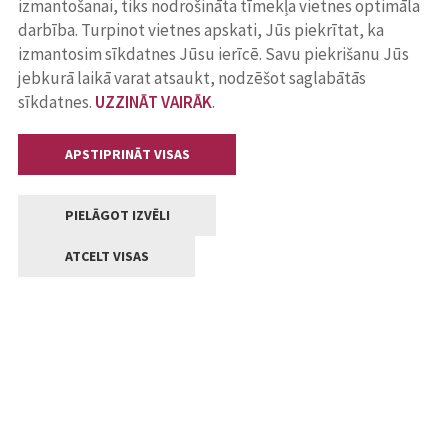
izmantošanai, tiks nodrošināta tīmekļa vietnes optimāla
darbība. Turpinot vietnes apskati, Jūs piekrītat, ka
izmantosim sīkdatnes Jūsu ierīcē. Savu piekrišanu Jūs
jebkurā laikā varat atsaukt, nodzēšot saglabātās
sīkdatnes.
UZZINĀT VAIRĀK
.
APSTIPRINĀT VISAS
PIELĀGOT IZVĒLI
ATCELT VISAS
Kontakti