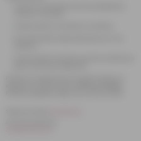
Projektam skaidri jādemonstrē brīvprātīgā darba
metodes un materiāli;
Projektam jābūt ar konkrētiem rezultātiem;
Rezultātiem jābūt viegli pielietojamiem arī citos
projektos;
Projektam jābūt īstenošanas posmā (ne mazāk kā pus
gadu) un jātuvojas nobeigumam.
Pieteikumus organizatoriem ar projekta aprakstu un
iegūtajiem rezultātiem jānosūta
līdz š.g. 4.aprīlim
.
Pieteikums jāsagatavo angļu, vācu vai franču valodā.
Sīkāka informācija:
www.eaea.org
Informāciju sagatavoja
Zemgales NVO Centrs