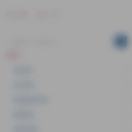
Drukāt
Dalīties
ZIŅAS
JAUNUMI
IZGLĪTĪBA
NODARBINĀTĪBA
PASĀKUMI
PAŠVALDĪBA