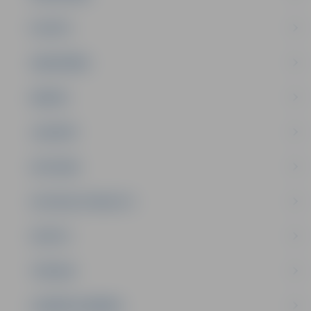
PILSĒTA
SABIEDRĪBA
ĢIMENE
JAUNIEŠI
SATIKSME
SOCIĀLAIS ATBALSTS
SPORTS
TŪRISMS
UZŅĒMĒJDARBĪBA