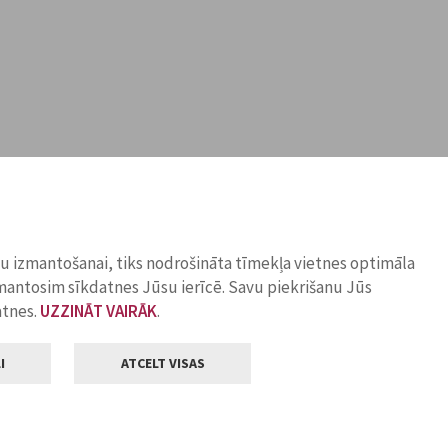
ņu izmantošanai, tiks nodrošināta tīmekļa vietnes optimāla
zmantosim sīkdatnes Jūsu ierīcē. Savu piekrišanu Jūs
atnes.
UZZINĀT VAIRĀK
.
I
ATCELT VISAS