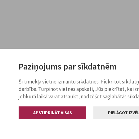
Paziņojums par sīkdatnēm
Šī tīmekļa vietne izmanto sīkdatnes. Piekrītot sīkdat
darbība. Turpinot vietnes apskati, Jūs piekrītat, ka i
jebkurā laikā varat atsaukt, nodzēšot saglabātās sīkd
APSTIPRINĀT VISAS
PIELĀGOT IZVĒL