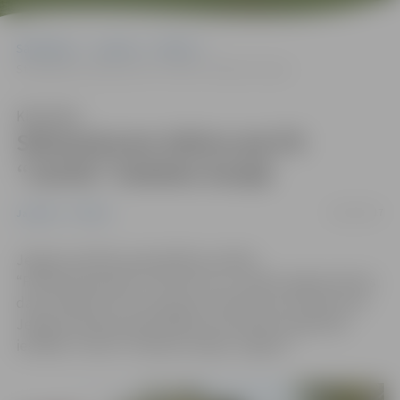
Sākumlapa
Jaunumi
Pilsēta
Stāvlaukuma izbūve pie PII “Lācītis” Dobeles šosejā
Klausīties
Stāvlaukuma izbūve pie PII
“Lācītis” Dobeles šosejā
04/10/2017
Jaunumi
Pilsēta
Jelgavas pilsētas pašvaldības iestāde
“Pilsētsaimniecība” informē, ka ir uzsākti sagatavošanas
darbi objektā “Autotransporta stāvlaukuma izbūve pie
Jelgavas pilsētas pašvaldības pirmsskolas izglītības
iestādes “Lācītis” Dobeles šosejā, Jelgavā”.