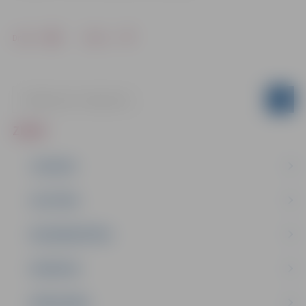
Drukāt
Dalīties
ZIŅAS
JAUNUMI
IZGLĪTĪBA
NODARBINĀTĪBA
PASĀKUMI
PAŠVALDĪBA