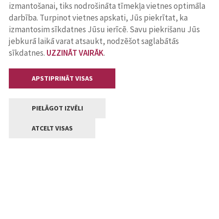
izmantošanai, tiks nodrošināta tīmekļa vietnes optimāla
darbība. Turpinot vietnes apskati, Jūs piekrītat, ka
izmantosim sīkdatnes Jūsu ierīcē. Savu piekrišanu Jūs
jebkurā laikā varat atsaukt, nodzēšot saglabātās
sīkdatnes.
UZZINĀT VAIRĀK
.
APSTIPRINĀT VISAS
PIELĀGOT IZVĒLI
ATCELT VISAS