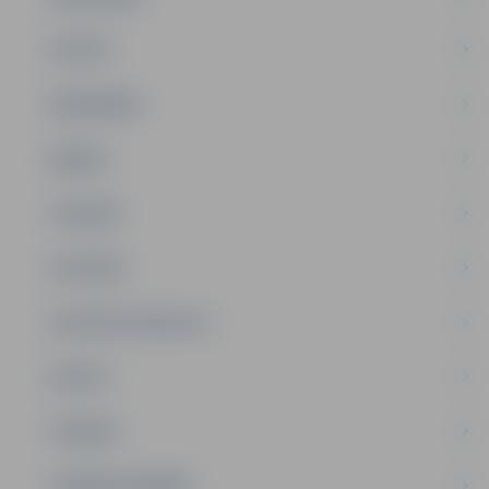
PILSĒTA
SABIEDRĪBA
ĢIMENE
JAUNIEŠI
SATIKSME
SOCIĀLAIS ATBALSTS
SPORTS
TŪRISMS
UZŅĒMĒJDARBĪBA