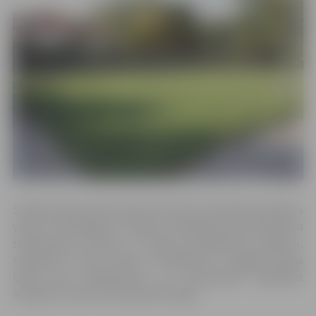
Stāvlaukuma izbūvi veiks SIA “KULK”, būvdarbus plānots
veikt no 2017.gada 9. oktobra. Paredzēta autotransporta
stāvlaukuma izbūve ar betona bruģakmens segumu,
nodrošinot lietus ūdens novadīšanu un gājēju celiņa
izbūvi gar stāvlaukumu un pirmsskolas izglītības
iestādes “Lācītis” jaunizbūvēto žogu.