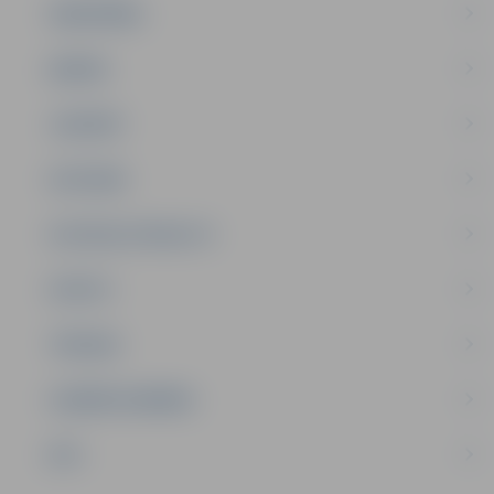
SABIEDRĪBA
ĢIMENE
JAUNIEŠI
SATIKSME
SOCIĀLAIS ATBALSTS
SPORTS
TŪRISMS
UZŅĒMĒJDARBĪBA
NVO