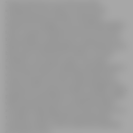
“Šobrīd stāvlaukumu var izmantot bez laika
ierobežojuma un bez maksas, un nereti tas tiek
izmantots ilgstošai automašīnu novietošanai,
nepamatoti to noslogojot. Līdz ar to hokeja līdzjutējiem,
sporta un atpūtas kompleksa klientiem, Ledus sporta
skolas audzēkņu vecākiem nav kur novietot savu auto.
Tāpat brīvdienās negodprātīgi braucēji stāvlaukumu ļoti
bieži izmanto
saulīšu griešanai
, driftam, un tas rada
nekārtības. Lai šo situāciju risinātu, tiks noteikts
bezmaksas automašīnas stāvēšanas maksimālais ilgums –
viena stunda. Protams, pastāv iespēja stāvlaukumu
izmantot arī ilgāk, taču tas būs maksas pakalpojums,”
informē sporta un atpūtas kompleksa “Zemgale” vadība,
papildinot, ka iebraukšanas un izbraukšanas laiku fiksēs
videonovērošanas kameras, kas reģistrēs konkrētās
automašīnas reģistrācijas numuru. Viesnīcas klienti, kuri
tur nakšņos, transportlīdzekli stāvlaukumā varēs
novietot bez maksas, viesnīcas reģistratūrā reģistrējot
automašīnas numuru.