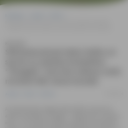
Sākumlapa
Jaunumi
Pilsēta
Stāvlaukumā pie ledus halles un sporta un atpūtas kompleksa
“Zemgale” auto bez maksas varēs novietot līdz vienai stundai
Klausīties
Stāvlaukumā pie ledus halles un
sporta un atpūtas kompleksa
“Zemgale” auto bez maksas varēs
novietot līdz vienai stundai
09/10/2024
Jaunumi
Pilsēta
Satiksme
Autostāvvietā pie Jelgavas ledus halles un sporta un
atpūtas kompleksa “Zemgale” – Rīgas ielā 11 un Skautu
ielā 2 – no 15. oktobra mainās automašīnu novietošanas