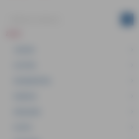
ZIŅAS
JAUNUMI
IZGLĪTĪBA
NODARBINĀTĪBA
PASĀKUMI
PAŠVALDĪBA
PILSĒTA