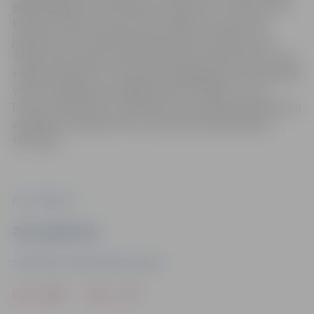
godprātīgi ievēro stāvvietas noteikumus. Pirmā stunda
būs bez maksas, bet par katru nākamo stundu būs
jāmaksā 1 eiro, diennakts abonements maksās 3 eiro.
Tāpat varēs nopirkt mēneša stāvvietas abonementu, kas
maksās 24,20 eiro. Par saņemto pakalpojumu autovadītāji
varēs norēķināties mobilajā lietotnē “Mobily” vai ar
īsziņas starpniecību. Stāvvietas izmantošanas kārtības un
apmaksas nosacījumi būs izvietoti pie iebraukšanas
teritorijā.
Foto: Jelgava.lv
Ziņu sagatavoja
Sabiedrisko attiecību departaments
Drukāt
Dalīties