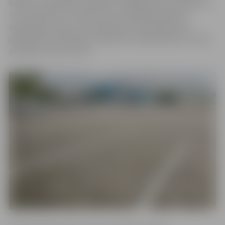
kārtība. Turpmāk automašīnu stāvēšanai bez maksas tur
var atstāt līdz 1 stundai, bet, ja stāvēšanas ilgums
pārsniegs šo laiku, par stāvvietas izmantošanu būs
jāmaksā. Par stāvvietas noteikumu neievērošanu var tikt
piemērots 25 eiro sods.