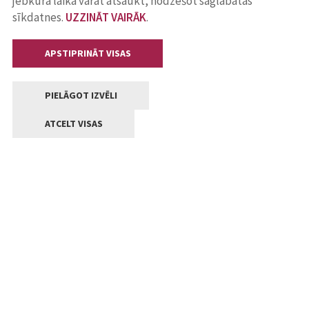
jebkurā laikā varat atsaukt, nodzēšot saglabātās
sīkdatnes.
UZZINĀT VAIRĀK
.
APSTIPRINĀT VISAS
PIELĀGOT IZVĒLI
ATCELT VISAS
Kontakti
Jelgavas valstpilsētas pašvaldība
Lielā iela 11, Jelgava, LV-3001