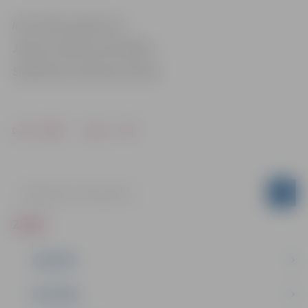
Informācija sagatavota
Jelgavas pilsētas pašvaldības
Sabiedrisko attiecību pārvaldē
Drukāt
Dalīties
ZIŅAS
JAUNUMI
IZGLĪTĪBA