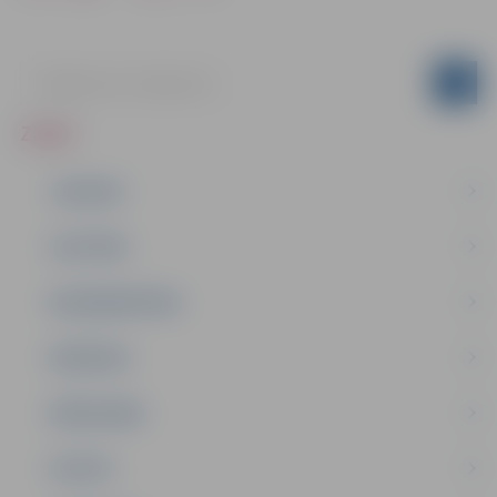
ZIŅAS
JAUNUMI
IZGLĪTĪBA
NODARBINĀTĪBA
PASĀKUMI
PAŠVALDĪBA
PILSĒTA