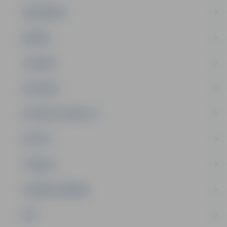
SABIEDRĪBA
ĢIMENE
JAUNIEŠI
SATIKSME
SOCIĀLAIS ATBALSTS
SPORTS
TŪRISMS
UZŅĒMĒJDARBĪBA
NVO