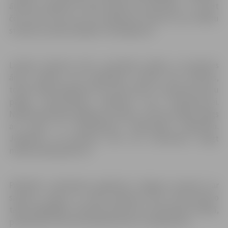
ārstiem, atbalstīt streiku plāno 22, nestreikos – 22, bet
četri ārsti līdz šim nav pieņēmuši lēmumu par dalību
streikā, savukārt pārējie ir atvaļinājumā.
Latvijas Ģimenes ārstu asociācijā norāda, ka ģimenes
ārstu prakses, kas piedalīsies streikā, būs atvērtas,
tomēr tajās pieejamas būs tikai māsu un ģimenes ārstu
palīgu konsultācijas atbilstoši viņu kompetencei.
Nepieciešamības gadījumā māsas un ārsta palīgi sniegs
arī pirmo un neatliekamo medicīnisko palīdzību.
Jāpiebilst, ka ģimenes ārsti nav atteikušies sniegt
maksas pakalpojumus.
Palīdzību saslimšanas gadījumā Jelgavas pacienti var
saņemt, zvanot uz valsts ģimenes ārstu konsultatīvo
tālruni 66016001, vēršoties slimnīcas uzņemšanas nodaļā,
poliklīnikā, kā arī pie dežūrārstiem un pediatriem.