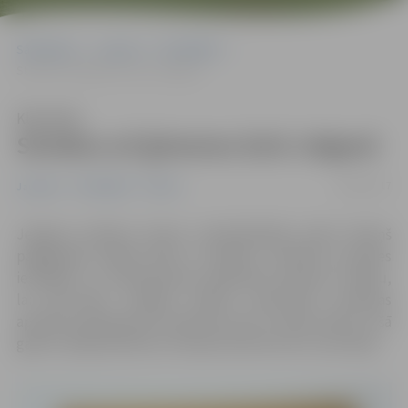
Sākumlapa
Jaunumi
Pašvaldība
Streikos arī ģimenes ārsti Jelgavā
Klausīties
Streikos arī ģimenes ārsti Jelgavā
29/06/2017
Jaunumi
Pašvaldība
Pilsēta
Jelgavas pilsētas domes priekšsēdētājs Andris Rāviņš
pagājušajā nedeļā tikās ar pilsētas veselības aprūpes
iestādēm un neatliekamās palīdzības dienesta vadību,
lai pārrunātu iespējas pilsētā nodrošināt veselības
aprūpes pakalpojumus ģimenes ārstu streika laikā, ko šā
gada 3. jūlijā pieteikusi Latvijas Ģimenes ārstu asociācija.