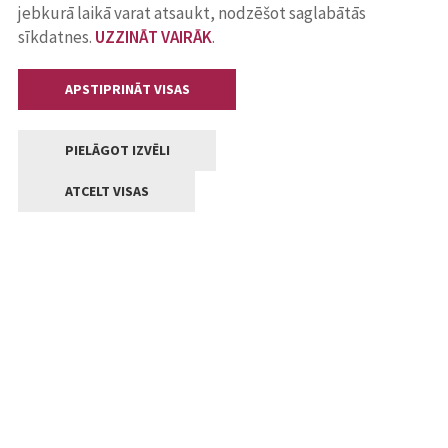
jebkurā laikā varat atsaukt, nodzēšot saglabātās
sīkdatnes.
UZZINĀT VAIRĀK
.
APSTIPRINĀT VISAS
PIELĀGOT IZVĒLI
ATCELT VISAS
Kontakti
Jelgavas valstpilsētas pašvaldība