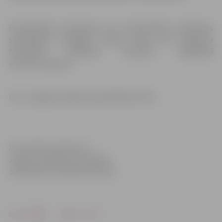
Detalizētāka informācija par medicīniskās palīdzības
saņemšanas iespējām streika laikā būs pieejama
Nacionālā veselības dienesta mājaslapā
www.vmnvd.gov.lv.
Foto: Jelgavas pilsētas pašvaldības arhīvs
Informācija sagatavota
Jelgavas pilsētas pašvaldības
Sabiedrisko attiecību pārvaldē
Drukāt
Dalīties