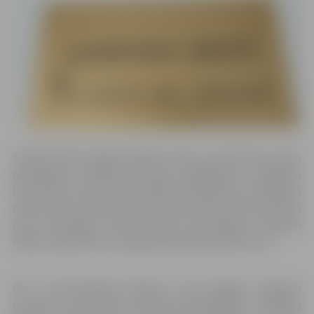
Streika laikā Latvijas ģimenes ārsti var pārtraukt valsts
apmaksātu veselības aprūpes pakalpojumu sniegšanu
līdz brīdim, kad izdosies panākt vienošanos ar Veselības
ministriju par streika prasību izpildi. Pēc Latvijas Ģimenes
ārstu asociācijas rīcībā esošās informācijas, streikam
dalību pieteikuši arī Jelgavas pilsētas ģimenes ārsti.
Pēc provizoriskiem datiem no 59 Jelgavā, Jelgavas
novadā un Ozolnieku novadā praktizējošiem ģimenes