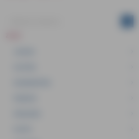
ZIŅAS
JAUNUMI
IZGLĪTĪBA
NODARBINĀTĪBA
PASĀKUMI
PAŠVALDĪBA
PILSĒTA