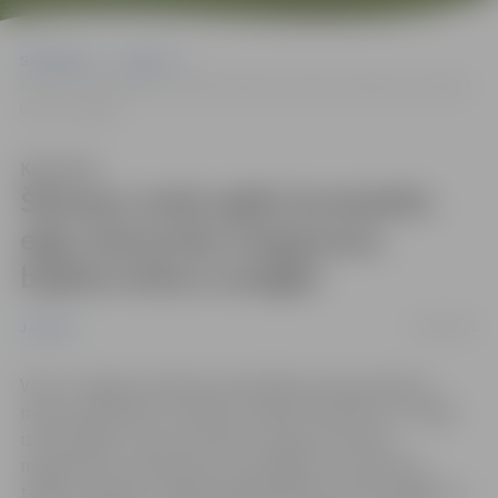
Sākumlapa
Jaunumi
Šūmaņu meža eglēs konstatēts egļu astoņzobu mizgrauzis; bojātos
kokus nozāģēs
Klausīties
Šūmaņu meža eglēs konstatēts
egļu astoņzobu mizgrauzis;
bojātos kokus nozāģēs
14/04/2021
Jaunumi
Veicot Jelgavas pilsētas pašvaldības apsaimniekoto
mežu apsekošanu, Šūmaņu mežā konstatētas 17 vidēja
izmēra egles, kuras cietušas no egļu astoņzobu
mizgrauža un nokaltušas. Lai nepieļautu mizgraužu
tālāku izplatību, nākamnedēļ bojātos kokus nozāģēs un