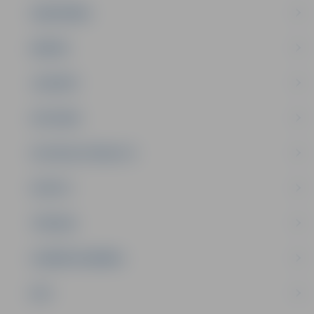
SABIEDRĪBA
ĢIMENE
JAUNIEŠI
SATIKSME
SOCIĀLAIS ATBALSTS
SPORTS
TŪRISMS
UZŅĒMĒJDARBĪBA
NVO