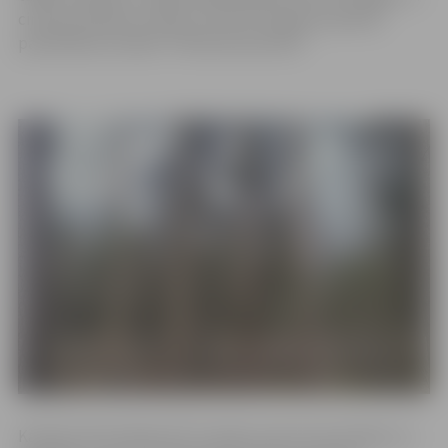
ciršanas atliekas utilizēs, informē Jelgavas pilsētas
pašvaldības iestāde “Pilsētsaimniecība”.
Kā vēsta informācija SIA “Latvijas Lauku konsultāciju un