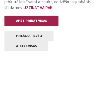
jebkurā laikā varat atsaukt, nodzēšot saglabātās
sīkdatnes.
UZZINĀT VAIRĀK
.
APSTIPRINĀT VISAS
PIELĀGOT IZVĒLI
ATCELT VISAS
Kontakti
Jelgavas valstpilsētas pašvaldība
Lielā iela 11, Jelgava, LV-3001