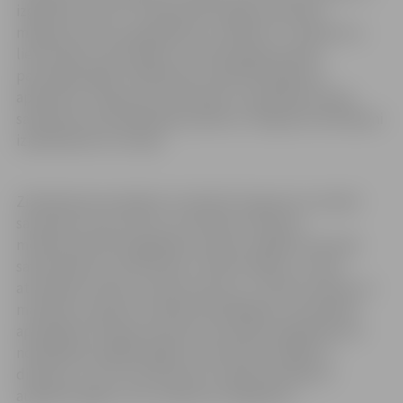
izglītības centra” tīmekļvietnē, egļu astoņzobu
mizgrauzis (Ips typographus) ir neliela 4–7 milimetrus
liela vabole, kas barojas un attīstās galvenokārt
parastajās eglēs. Pašlaik pēc nodarītā kaitējuma
apjomiem, mizgrauzis ievērojami ir izplatījies Eiropā,
sasniedzot pat epidēmijas apmērus. Mizgrauži ievērojami
izplatījušies arī Latvijā.
Zinātnieki konstatējuši, ka šobrīd mizgrauzis Latvijā ir
sasniedzis fona statusu un būtiskus draudus
mežsaimniecībai pagaidām nerada. Lielākās masveida
savairošanās ir punktveida, izteikti lokālas, un skar
atsevišķas audzes vai koku pudurus. Tomēr situācija var
mainīties, pastāvot vabolēm labvēlīgiem ziemošanas
apstākļiem. Mizgrauži parasti savairojas vēja gāztās vai
novājinātās augošās eglēs vai nemizotos baļķos ar
diametru virs 12 centimetriem. Vaboles barojas ar
augošām eglēm, kas vecākas par 40 gadiem.