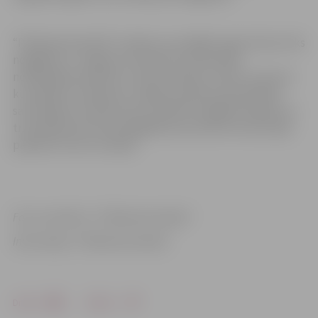
“Pilsētsaimniecībā” norāda, ka nozāģēto egļu koksne tiks
nogādāta uz Jelgavas Sociālo lietu pārvaldes
norādītajām adresēm, lai iedzīvotāji to varētu izmantot
kurināšanai. Saskaņā ar Jelgavas pilsētas pašvaldības
saistošajiem noteikumiem, pilsētā nozāģētie bojātie vai
traucējošie koki tiek piegādāti personām kā vienreizējs
pabalsts krīzes situācijā.
Foto: new.llkc.lv, “Pilsētsaimniecība”
Informācija: “Pilsētsaimniecība”
Drukāt
Dalīties