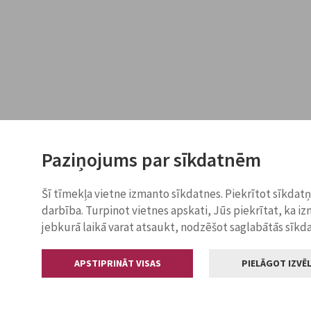
Paziņojums par sīkdatnēm
Šī tīmekļa vietne izmanto sīkdatnes. Piekrītot sīkdat
darbība. Turpinot vietnes apskati, Jūs piekrītat, ka i
jebkurā laikā varat atsaukt, nodzēšot saglabātās sīkd
APSTIPRINĀT VISAS
PIELĀGOT IZVĒL