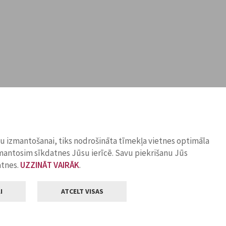
ņu izmantošanai, tiks nodrošināta tīmekļa vietnes optimāla
zmantosim sīkdatnes Jūsu ierīcē. Savu piekrišanu Jūs
atnes.
UZZINĀT VAIRĀK
.
I
ATCELT VISAS