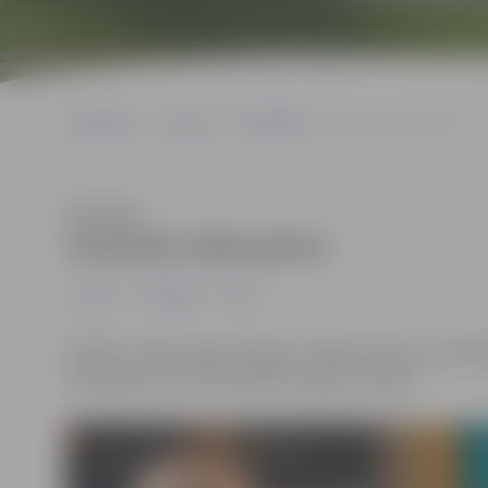
Sākumlapa
Jaunumi
Pašvaldība
Suminās Zelta pārus
Klausīties
Suminās Zelta pārus
Jaunumi
Pašvaldība
Pilsēta
Pilsētas svētku laikā Jelgavas pilsētas domes priekšs
2018. gadā atzīmē 50 kopdzīves gadu jubileju.