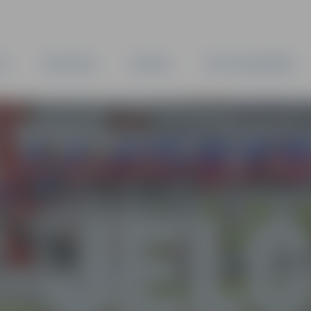
TA
PAŠVALDĪBA
IESTĀDES
KAPITĀLSABIEDRĪBAS