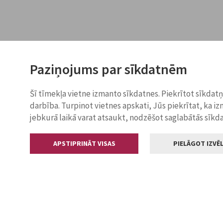
Paziņojums par sīkdatnēm
Šī tīmekļa vietne izmanto sīkdatnes. Piekrītot sīkdat
darbība. Turpinot vietnes apskati, Jūs piekrītat, ka i
jebkurā laikā varat atsaukt, nodzēšot saglabātās sīkd
APSTIPRINĀT VISAS
PIELĀGOT IZVĒL
Kontakti