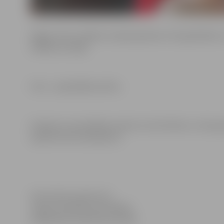
Šogad mūsu pilsētas stiprās ģimenes tiks godinātas 2
mākslas muzejā.
Foto – pašvaldības arhīvs.
Pasākuma apmeklētājs piekrīt, ka tiks filmēts un fotogr
izplatīts bez ierobežojuma.
Informācija sagatavota
Jelgavas pilsētas pašvaldības
Sabiedrisko attiecību pārvaldē