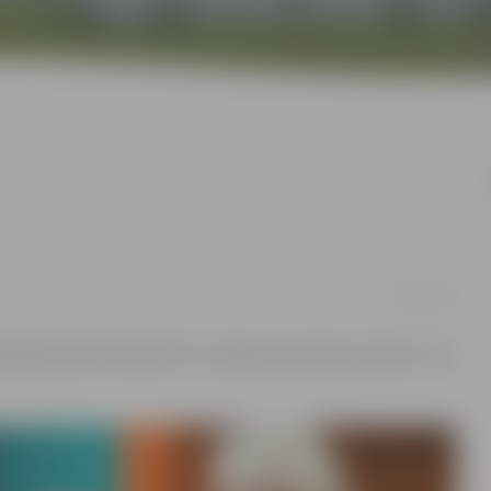
22/03/2018
ēdētājs Andris Rāviņš rīko svinīgo pieņemšanu pāriem, kas