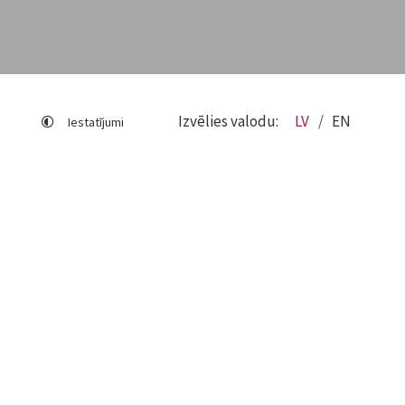
Izvēlies valodu:
LV
EN
Iestatījumi
Lapas karte