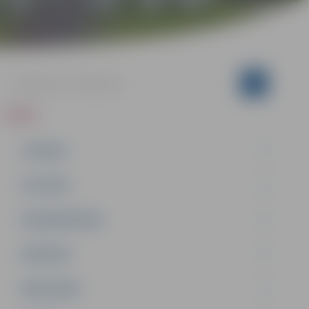
ZIŅAS
JAUNUMI
IZGLĪTĪBA
NODARBINĀTĪBA
PASĀKUMI
PAŠVALDĪBA