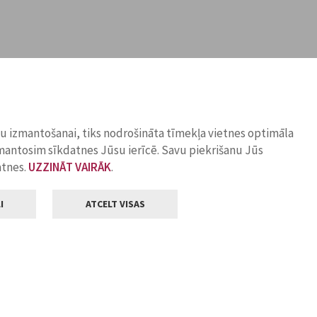
ņu izmantošanai, tiks nodrošināta tīmekļa vietnes optimāla
zmantosim sīkdatnes Jūsu ierīcē. Savu piekrišanu Jūs
atnes.
UZZINĀT VAIRĀK
.
I
ATCELT VISAS
Klientu apkalpošana