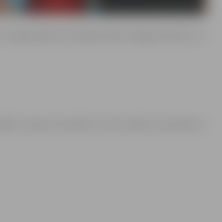
2. maijā pulksten 16 Ģederta Eliasa Jelgavas Vēstures un
afēts. Uzņemtais materiāls var tikt translēts, reproducēts un