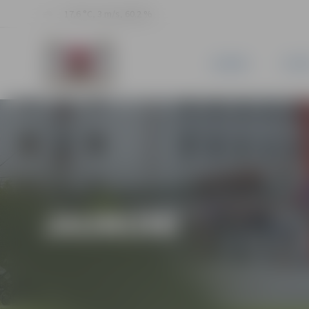
17.6 °C, 3 m/s, 60.2 %
JAUNUMI
PILSĒ
JAUNUMI