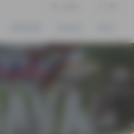
LV
EN
Iestatījumi
UZŅĒMĒJDARBĪBA
PAKALPOJUMI
KONTAKTI