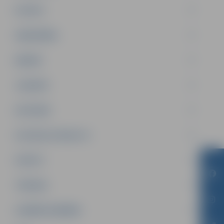
PILSĒTA
SABIEDRĪBA
ĢIMENE
JAUNIEŠI
SATIKSME
SOCIĀLAIS ATBALSTS
SPORTS
TŪRISMS
UZŅĒMĒJDARBĪBA