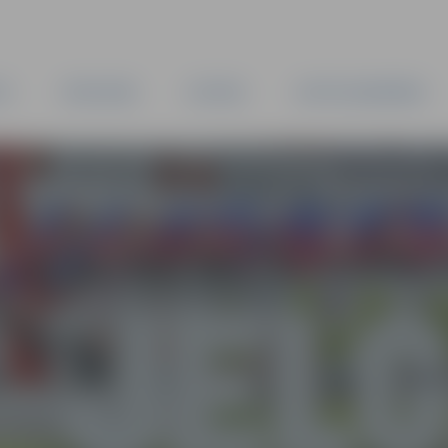
TA
PAŠVALDĪBA
IESTĀDES
KAPITĀLSABIEDRĪBAS