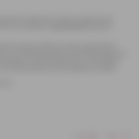
da pārskati nav jāiesniedz Uzņēmumu reģistram, bet
 Centrs noskaidroja, ka
gada pārskati
joprojām
ir
 MK noteikumi Nr. 808, kas nosaka, ka gada pārskats
kts, ka no 2009. gada pārskatus UR iesniegt nevajag, taču
u sabiedrībām. Tā iemesla dēļ biedrības un nodibinājumi
z UR. Sabiedriskā labuma statusa gadījumā, aizpildot
katam!
Drukāt
Dalīties