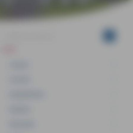
ZIŅAS
JAUNUMI
IZGLĪTĪBA
NODARBINĀTĪBA
PASĀKUMI
PAŠVALDĪBA