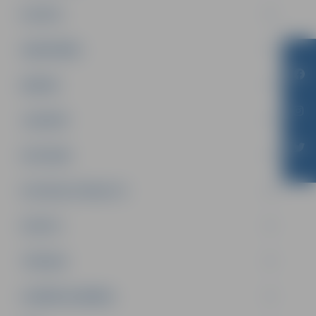
PILSĒTA
SABIEDRĪBA
ĢIMENE
JAUNIEŠI
SATIKSME
SOCIĀLAIS ATBALSTS
SPORTS
TŪRISMS
UZŅĒMĒJDARBĪBA