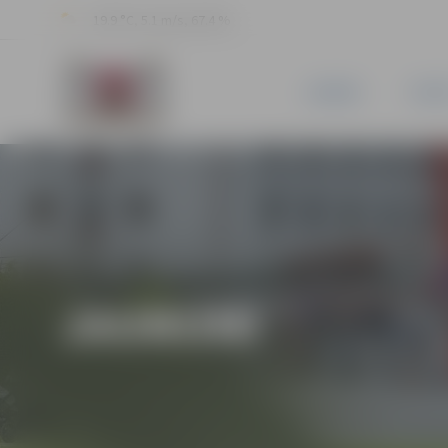
19.9 °C, 5.1 m/s, 67.4 %
JAUNUMI
PILSĒ
JAUNUMI