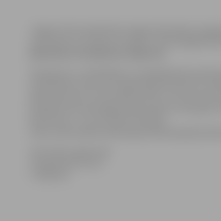
Jelgavas VID seminārā tika sniegta informācija, ka ga
sazvanoties ar Uzņēmumu reģistru (UR) Zemgales NVO
jāiesniedz
arī Uzņēmumu reģistram
.
Pamatojums: uz biedrībām un nodibinājumiem attiecas
iesniedzams arī UR, taču “gada pārskatu likumā” notei
jāņem vērā, ka šī norma attiecas tikai uz SIA un akcij
joprojām sūta savus gada pārskatus gan uz VID, gan u
jauno formu – arī uz Finanšu ministriju.
Lūdzu skatīt pielikumā paraugu biedrības gada pārs
Informāciju sagatavoja:
Zemgales NVO Centrs
T. 63021910