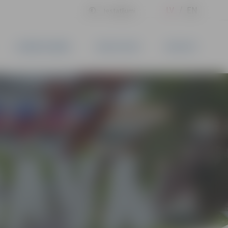
LV
EN
Iestatījumi
UZŅĒMĒJDARBĪBA
PAKALPOJUMI
KONTAKTI