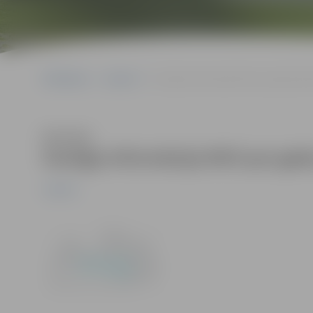
Sākumlapa
Jaunumi
Svarīga informācija NVO par gada pārs
Klausīties
Svarīga informācija NVO par gad
Jaunumi