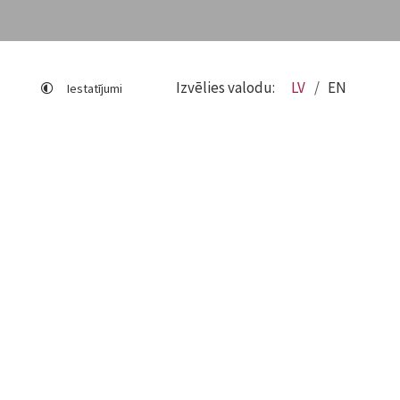
Izvēlies valodu:
LV
EN
Iestatījumi
Lapas karte
Viegli lasīt