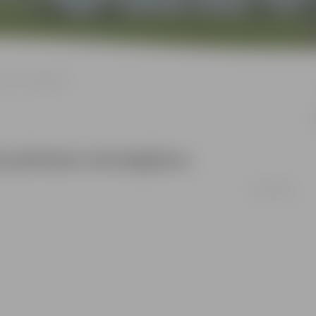
katu iesniegšanu
a pārskatu iesniegšanu
25/02/2009