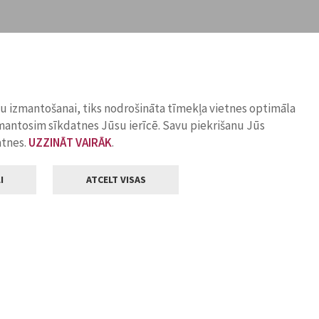
ņu izmantošanai, tiks nodrošināta tīmekļa vietnes optimāla
zmantosim sīkdatnes Jūsu ierīcē. Savu piekrišanu Jūs
atnes.
UZZINĀT VAIRĀK
.
I
ATCELT VISAS
Klientu apkalpošana
ilsētas pašvaldība
Darba laiks