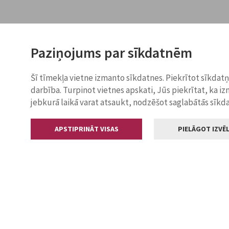
Paziņojums par sīkdatnēm
Šī tīmekļa vietne izmanto sīkdatnes. Piekrītot sīkdat
darbība. Turpinot vietnes apskati, Jūs piekrītat, ka i
jebkurā laikā varat atsaukt, nodzēšot saglabātās sīkd
APSTIPRINĀT VISAS
PIELĀGOT IZVĒL
Kontakti
Jelgavas valstp