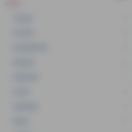
ZIŅAS
JAUNUMI
IZGLĪTĪBA
NODARBINĀTĪBA
PASĀKUMI
PAŠVALDĪBA
PILSĒTA
SABIEDRĪBA
ĢIMENE