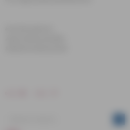
Informācija sagatavota
Jelgavas pilsētas pašvaldības
Sabiedrisko attiecību pārvaldē
Drukāt
Dalīties