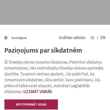
Izvēlies valodu:
LV
EN
Iestatījumi
Paziņojums par sīkdatnēm
Šī tīmekļa vietne izmanto sīkdatnes. Piekrītot sīkdatņu
izmantošanai, tiks nodrošināta tīmekļa vietnes optimāla
darbība. Turpinot vietnes apskati, Jūs piekrītat, ka
izmantosim sīkdatnes Jūsu ierīcē. Savu piekrišanu Jūs
jebkurā laikā varat atsaukt, nodzēšot saglabātās
sīkdatnes.
UZZINĀT VAIRĀK
.
APSTIPRINĀT VISAS