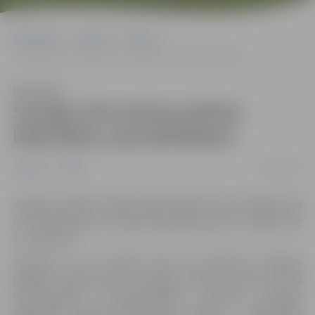
Sākumlapa
Jaunumi
Pilsēta
Svarīga informācija pilsētas bibliotēkas apmeklētājiem
Klausīties
Svarīga informācija pilsētas
bibliotēkas apmeklētājiem
03/10/2017
Jaunumi
Pilsēta
Jelgavas pilsētas bibliotēkas daiļliteratūras abonementā
rit remontdarbi, šī iemesla dēļ abonements ir slēgts līdz
11. oktobrim.
Savukāt no 11. oktobra līdz 25. oktobrim Jelgavas
pilsētas bibliotēka būs slēgta pilnībā, sakarā ar ēkā
notiekošajiem remontdarbiem. Aicinām lasītājus
apmeklēt pilsētas bibliotēkas filiāles – Pārlielupes