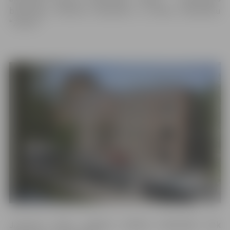
bibliotēku, Miezītes bibliotēku un Bērnu bibliotēku
“Zinītis”.
Jaunumu diena Jelgavas pilsētas bibliotēkā tiek