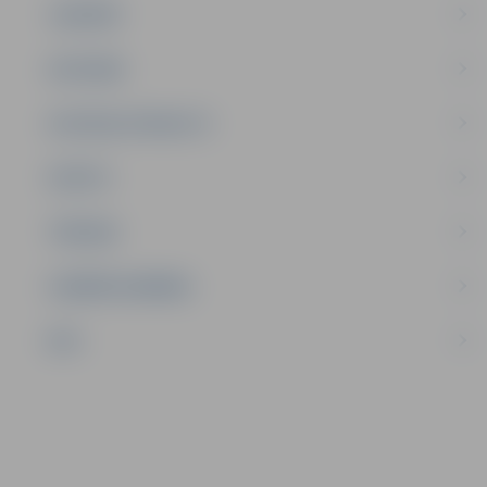
JAUNIEŠI
SATIKSME
SOCIĀLAIS ATBALSTS
SPORTS
TŪRISMS
UZŅĒMĒJDARBĪBA
NVO