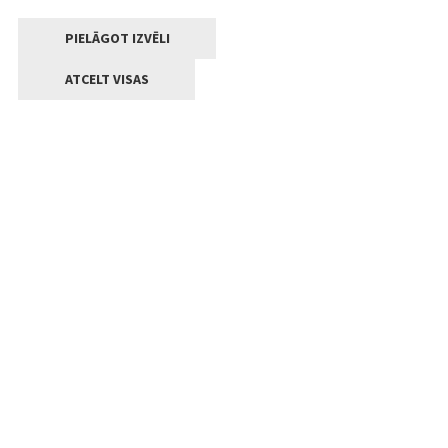
PIELĀGOT IZVĒLI
ATCELT VISAS
Kontakti
Jelgavas valstpilsētas pašvaldība
Lielā iela 11, Jelgava, LV-3001
+371 63005522
pasts@jelgava.lv