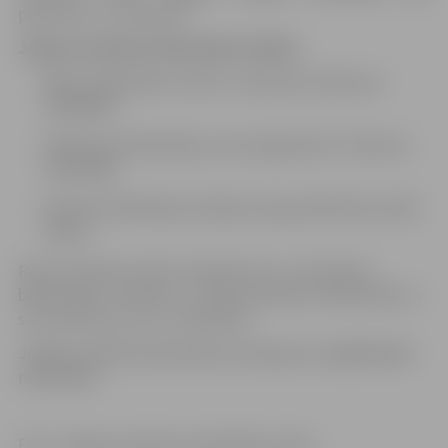
pārcelta uz 2. novembri.
Jelgavas pilsētas bibliotēkas filiāles:
Bērnu bibliotēka “Zinītis”, Lielā iela 15
(tālrunis
63029093);
Pārlielupes bibliotēka, Loka maģistrāle 17
(tālrunis
63011829);
Miezītes bibliotēka, Dobeles šoseja 100
(tālrunis 630
83151).
Remontdarbu laikā nedarbosies arī pilsētas
bibliotēkas telefons. Tikmēr pilsētas bibliotēka ir
sazvanāma pa tel.
29445246.
Jelgavas pilsētas bibliotēka atvainojas par sagādātajām
neērtībām!
Foto: Jelgavas pilsētas pašvaldības arhīvs