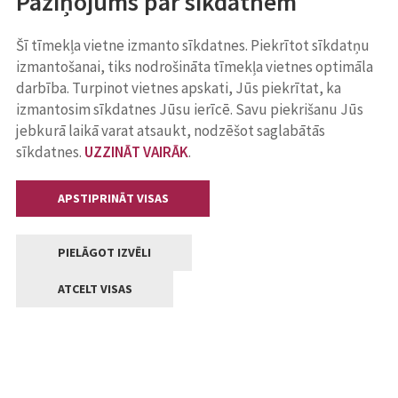
Paziņojums par sīkdatnēm
Šī tīmekļa vietne izmanto sīkdatnes. Piekrītot sīkdatņu
izmantošanai, tiks nodrošināta tīmekļa vietnes optimāla
darbība. Turpinot vietnes apskati, Jūs piekrītat, ka
izmantosim sīkdatnes Jūsu ierīcē. Savu piekrišanu Jūs
jebkurā laikā varat atsaukt, nodzēšot saglabātās
sīkdatnes.
UZZINĀT VAIRĀK
.
APSTIPRINĀT VISAS
PIELĀGOT IZVĒLI
ATCELT VISAS