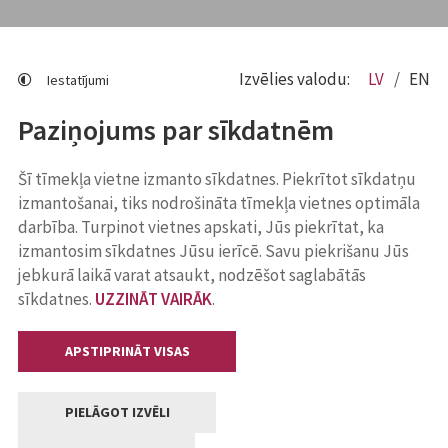
Izvēlies valodu:
LV
EN
Iestatījumi
Paziņojums par sīkdatnēm
Šī tīmekļa vietne izmanto sīkdatnes. Piekrītot sīkdatņu
izmantošanai, tiks nodrošināta tīmekļa vietnes optimāla
darbība. Turpinot vietnes apskati, Jūs piekrītat, ka
izmantosim sīkdatnes Jūsu ierīcē. Savu piekrišanu Jūs
jebkurā laikā varat atsaukt, nodzēšot saglabātās
sīkdatnes.
UZZINĀT VAIRĀK
.
APSTIPRINĀT VISAS
PIELĀGOT IZVĒLI