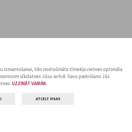
ņu izmantošanai, tiks nodrošināta tīmekļa vietnes optimāla
zmantosim sīkdatnes Jūsu ierīcē. Savu piekrišanu Jūs
atnes.
UZZINĀT VAIRĀK
.
I
ATCELT VISAS