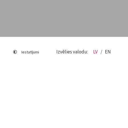
Izvēlies valodu:
LV
EN
Iestatījumi