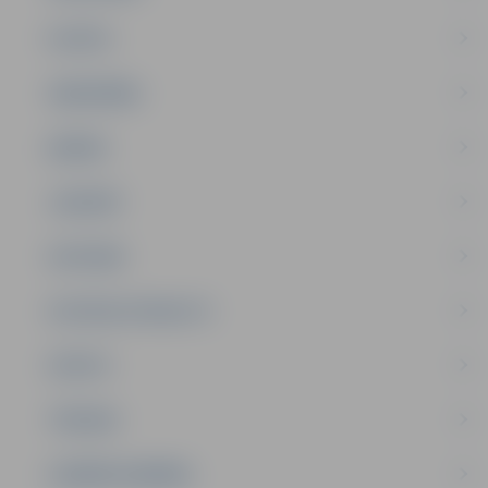
PILSĒTA
SABIEDRĪBA
ĢIMENE
JAUNIEŠI
SATIKSME
SOCIĀLAIS ATBALSTS
SPORTS
TŪRISMS
UZŅĒMĒJDARBĪBA