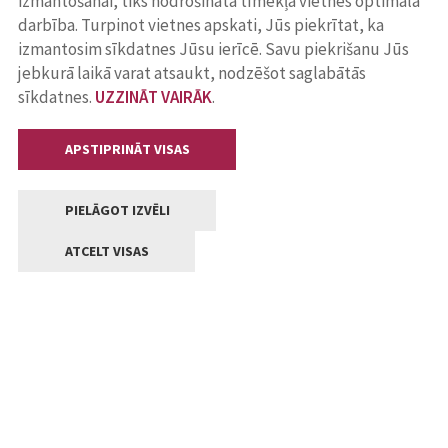
izmantošanai, tiks nodrošināta tīmekļa vietnes optimāla
darbība. Turpinot vietnes apskati, Jūs piekrītat, ka
izmantosim sīkdatnes Jūsu ierīcē. Savu piekrišanu Jūs
jebkurā laikā varat atsaukt, nodzēšot saglabātās
sīkdatnes.
UZZINĀT VAIRĀK
.
APSTIPRINĀT VISAS
PIELĀGOT IZVĒLI
ATCELT VISAS
Kontakti