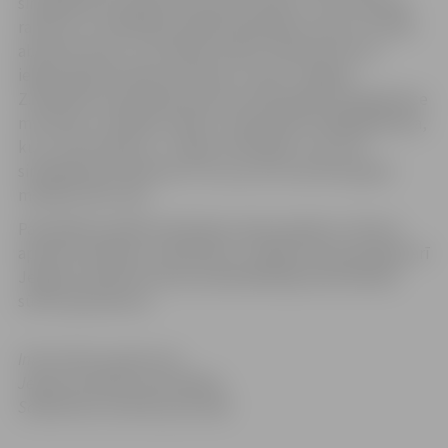
simtgadniece piedzīvojusi grūtus laikus, taču sibīriešu
raksturs un atbildības sajūta palīdzējusi viņai ar izcilību
absolvēt skolu un iestāties finanšu tehnikumā, kur
iegūta grāmatvedes profesija. Uz dzīvi Jelgavā
Z.Andrjukova pārcēlās aptuveni 1976. gadā. Simtgadniece
mīl dzeju un dažkārt mēdz to deklamēt. Pēdējā grāmata,
kuru viņa izlasījusi, ir “Ilgais ceļš kāpās”, kas visai
simtgadnieces ģimenei ir tuvs, jo arī viņi dzīves gaitā
mērojuši tālu ceļu.
Pašvaldība jubilārei dāvināja naudas pabalstu 143 eiro
apmērā veselības uzlabošanai. Jubilārei tika pasniegts arī
Jelgavas pilsētas domes priekšsēdētāja Andra Rāviņa
sūtīts apsveikums.
Informācija sagatavota
Jelgavas pilsētas pašvaldības
Sabiedrisko attiecību pārvaldē