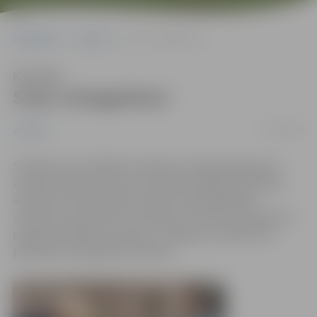
Sākumlapa
Jaunumi
Sveic simtgadnieci
Klausīties
Sveic simtgadnieci
27/09/2016
Jaunumi
Svētdien savu 100 gadu jubileju atzīmēja jelgavniece
Zinaida Andrjukova, kuru pirmdien pilsētas vārdā bija
ieradusies sveikt pilsētas domes priekšsēdētāja
vietniece sociālo lietu, veselības un kultūras jautājumu
programmā Rita Vectirāne un Jelgavas Sociālo lietu
pārvaldes vadītāja Rita Stūrāne.