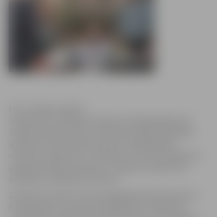
Foto: Jelgavas pilsēta
Svētdien savu 100 gadu jubileju atzīmēja jelgavniece
Zinaida Andrjukova, kuru pirmdien pilsētas vārdā bija
ieradusies sveikt pilsētas domes priekšsēdētāja
vietniece sociālo lietu, veselības un kultūras jautājumu
programmā Rita Vectirāne un Jelgavas Sociālo lietu
pārvaldes vadītāja Rita Stūrāne.
Z.Andrjukova nāk no Permas apgabala Krievijā. Dzimusi
Pirmā pasaules kara laikā, 1916. gada 25. septembrī,