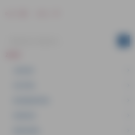
Drukāt
Dalīties
ZIŅAS
JAUNUMI
IZGLĪTĪBA
NODARBINĀTĪBA
PASĀKUMI
PAŠVALDĪBA