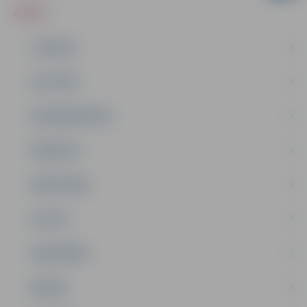
ZIŅAS
JAUNUMI
IZGLĪTĪBA
NODARBINĀTĪBA
PASĀKUMI
PAŠVALDĪBA
PILSĒTA
SABIEDRĪBA
ĢIMENE