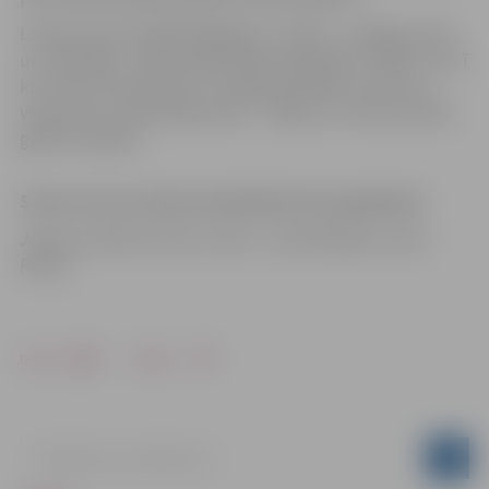
Latvijas valsts lielākā bagātība ir cilvēki – strādīgi, sīksti
un uzņēmīgi – tādi, kas grūtībās nepadodas. Tāpēc, lai arī
kur mūsu tautieši būtu, svarīgi apzināties: mūs visus
vieno brīva, neatkarīga valsts – mājas, kur ikviens allaž ir
gaidīts atpakaļ.
Sveicu visus Latvijas neatkarības 93. gadadienā!
Jelgavas pilsētas domes vārdā – priekšsēdētājs Andris
Rāviņš
Drukāt
Dalīties