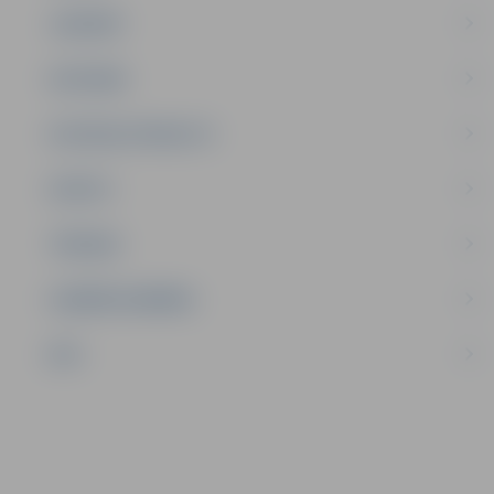
JAUNIEŠI
SATIKSME
SOCIĀLAIS ATBALSTS
SPORTS
TŪRISMS
UZŅĒMĒJDARBĪBA
NVO