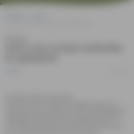
Sākumlapa
Jaunumi
Sveicu visus Latvijas neatkarības 93. gadadienā!
Klausīties
Sveicu visus Latvijas neatkarības
93. gadadienā!
17/11/2011
Jaunumi
Cienījamie Jelgavas iedzīvotāji!
Tēvu tēvi mums ir atstājuši visvērtīgāko mantojumu –
neatkarīgu Latviju, kas godā turama un rūpīgi sargājama
nākamajām paaudzēm. Mums ir atbildīgs uzdevums –
mācīt bērniem dzimtenes mīlestību, kas sākas ar cieņu
pret savām saknēm, ģimeni, dzimto pilsētu.