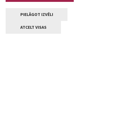
PIELĀGOT IZVĒLI
ATCELT VISAS
Kontakti
Jelgavas valstpilsētas pašvaldība
Lielā iela 11, Jelgava, LV-3001
+371 63005522
pasts@jelgava.lv