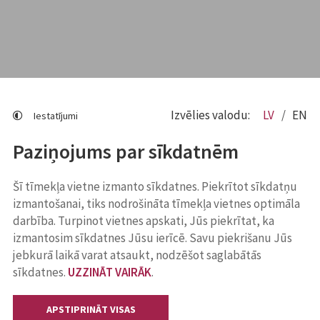
Izvēlies valodu:
LV
EN
Iestatījumi
Paziņojums par sīkdatnēm
Šī tīmekļa vietne izmanto sīkdatnes. Piekrītot sīkdatņu
izmantošanai, tiks nodrošināta tīmekļa vietnes optimāla
darbība. Turpinot vietnes apskati, Jūs piekrītat, ka
izmantosim sīkdatnes Jūsu ierīcē. Savu piekrišanu Jūs
jebkurā laikā varat atsaukt, nodzēšot saglabātās
sīkdatnes.
UZZINĀT VAIRĀK
.
APSTIPRINĀT VISAS