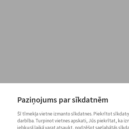
Paziņojums par sīkdatnēm
Šī tīmekļa vietne izmanto sīkdatnes. Piekrītot sīkdat
darbība. Turpinot vietnes apskati, Jūs piekrītat, ka i
jebkurā laikā varat atsaukt, nodzēšot saglabātās sīkd