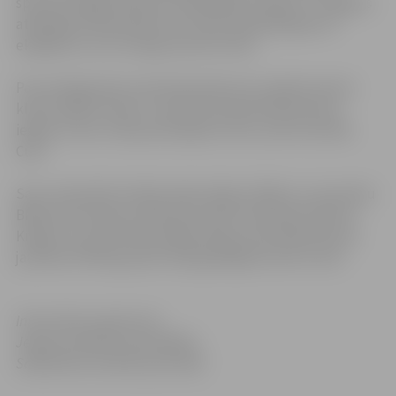
sportists Oļegs Illarionovs piedalījās Latvijas un Jelgavas
atklātajā čempionātā svara stieņa spiešanā guļus ar
ekipējumu, kur arī ieguva pirmo vietu.
Par sasniegumiem martā apsveikumus saņēma sporta
kluba „Baltic flower” sportiste Karolīna Mizūne par
iegūto 1.vietu Starptautiskajā turnīrā „2nd Carromba
Cup”
Savu meistarību lieliski apliecinājis arī Bērnu un jauniešu
BMX sporta kluba „Mītavas kumeļi” pārstāvis Kristens
Krīgers, kurš ASV Nacionālās sērijas sacensībās Desoto
jauniešu OPEN grupā izcīnīja godalgoto pirmo vietu.
Informācija sagatavota
Jelgavas pilsētas pašvaldības
Sabiedrisko attiecību pārvaldē