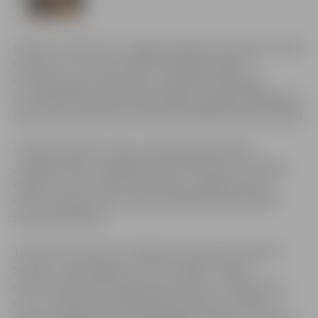
16.aprīlī, pulksten 12, Jelgavas pilsētas domē tika sveikti
sportisti, kuri marta mēnesī sasnieguši augstus
rezultātus gan Latvijas, gan starptautiska mēroga
sacensībās. Martā teicami sasniegumi panākti peldēšanā,
svara stieņa spiešanā, brīvajā cīņā un BMX riteņbraukšanā.
Latvijas čempionu titulus nopelnījuši biedrības
„Jelgavas Roņi” peldētāji Lada Vrubļevska un Dmitrijs
Žigunovs, kā arī stafetes komanda „Jelgavas Roņi 1”,
izcīnot pirmās vietas Latvijas 9.atklātajā čempionātā
ziemas peldēšanā.
Teicamus rezultātus uzrādīja arī cīņas kluba „Milons”
sportists Jānis Kogutičs, kurš startējot Latvijas
meistarsacīkstēs brīvajā cīņā junioriem, izcīnīja pirmo
vietu, savukārt pauerliftinga sporta kluba „Apolons”