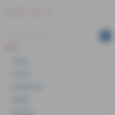
Drukāt
Dalīties
ZIŅAS
JAUNUMI
IZGLĪTĪBA
NODARBINĀTĪBA
PASĀKUMI
PAŠVALDĪBA