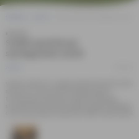
Sākumlapa
Jaunumi
Sveikti sportisti par sasniegumiem martā
Klausīties
Sveikti sportisti par
sasniegumiem martā
16/04/2013
Jaunumi
16.aprīlī, pulksten 12, Jelgavas pilsētas domē tika sveikti
sportisti, kuri marta mēnesī sasnieguši augstus
rezultātus gan Latvijas, gan starptautiska mēroga
sacensībās. Martā teicami sasniegumi panākti peldēšanā,
svara stieņa spiešanā, brīvajā cīņā un BMX riteņbraukšanā.