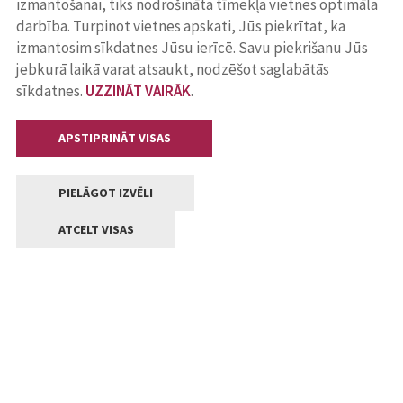
izmantošanai, tiks nodrošināta tīmekļa vietnes optimāla
darbība. Turpinot vietnes apskati, Jūs piekrītat, ka
izmantosim sīkdatnes Jūsu ierīcē. Savu piekrišanu Jūs
jebkurā laikā varat atsaukt, nodzēšot saglabātās
sīkdatnes.
UZZINĀT VAIRĀK
.
APSTIPRINĀT VISAS
PIELĀGOT IZVĒLI
ATCELT VISAS
Kontakti