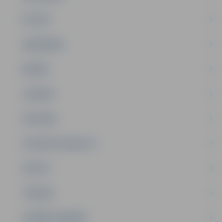
PILSĒTA
SABIEDRĪBA
ĢIMENE
JAUNIEŠI
SATIKSME
SOCIĀLAIS ATBALSTS
SPORTS
TŪRISMS
UZŅĒMĒJDARBĪBA