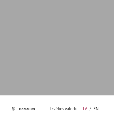
Izvēlies valodu:
LV
EN
Iestatījumi