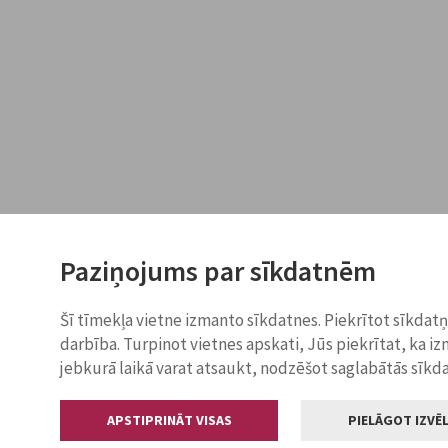
Paziņojums par sīkdatnēm
Šī tīmekļa vietne izmanto sīkdatnes. Piekrītot sīkdat
darbība. Turpinot vietnes apskati, Jūs piekrītat, ka i
jebkurā laikā varat atsaukt, nodzēšot saglabātās sīkd
APSTIPRINĀT VISAS
PIELĀGOT IZVĒL