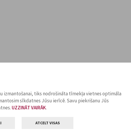
ņu izmantošanai, tiks nodrošināta tīmekļa vietnes optimāla
zmantosim sīkdatnes Jūsu ierīcē. Savu piekrišanu Jūs
atnes.
UZZINĀT VAIRĀK
.
I
ATCELT VISAS