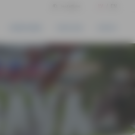
LV
EN
Iestatījumi
UZŅĒMĒJDARBĪBA
PAKALPOJUMI
KONTAKTI