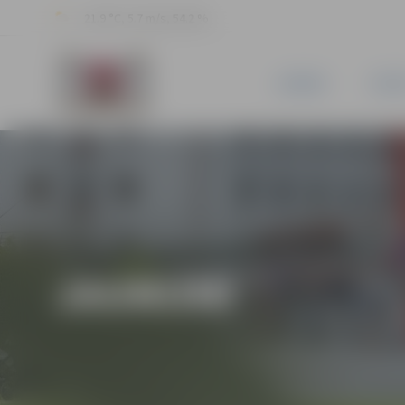
21.9 °C, 5.7 m/s, 54.2 %
JAUNUMI
PILSĒ
JAUNUMI