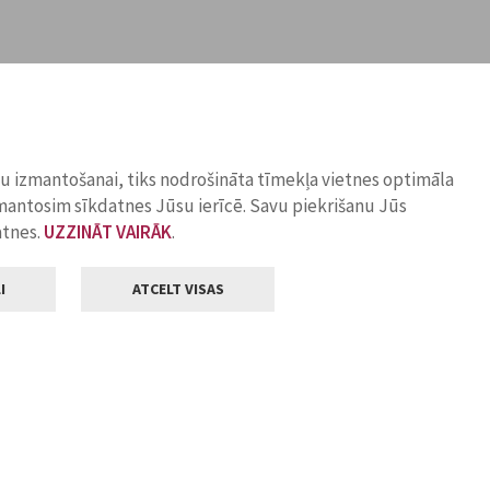
ņu izmantošanai, tiks nodrošināta tīmekļa vietnes optimāla
zmantosim sīkdatnes Jūsu ierīcē. Savu piekrišanu Jūs
atnes.
UZZINĀT VAIRĀK
.
I
ATCELT VISAS
Klientu apkalpošana
ilsētas pašvaldība
Darba laiks