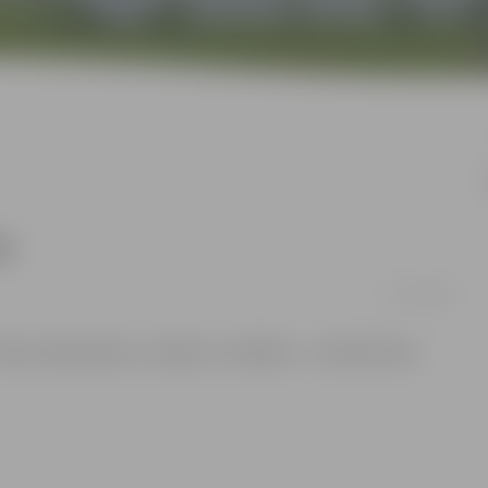
a
15/11/2016
Miera, Meža, Bērzu, Zanderu un Baložu – notiks Mirušo