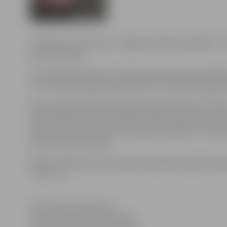
Svētdien, 20. novembrī, Jelgavas pilsētas kapsētās – 
piemiņas diena.
20. novembrī pulksten 11 Mirušo piemiņas diena sāksi
13.30 – Bērzu kapsētā, pulksten 15 – Zanderu kapsētā,
Mirušo piemiņas dienas pasākumā piedalīsies SIA “Velis
Māris Neilands, koncertmeistari Edīte Ziemele un Andri
(vijole), Jānis Kupčs un Irēna Zaķīte (vokāls) un Svēt
Dūdas-Dzenes vadībā.
Mirušo piemiņas dienu pilsētas kapsētās organizē pašv
“Velis – A”.
Informācija sagatavota
Jelgavas pilsētas pašvaldības