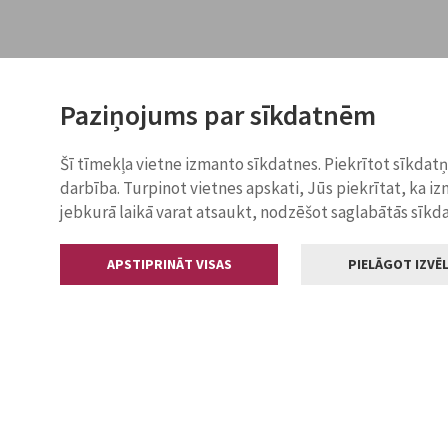
Paziņojums par sīkdatnēm
Šī tīmekļa vietne izmanto sīkdatnes. Piekrītot sīkdat
darbība. Turpinot vietnes apskati, Jūs piekrītat, ka i
jebkurā laikā varat atsaukt, nodzēšot saglabātās sīkd
APSTIPRINĀT VISAS
PIELĀGOT IZVĒL
Kontakti
Jelgavas valstp