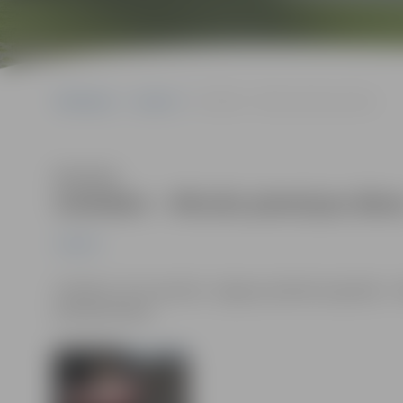
Sākumlapa
Jaunumi
Svētdien – Mirušo piemiņas diena
Klausīties
Svētdien – Mirušo piemiņas dien
Jaunumi
Svētdien, 20. novembrī, Jelgavas pilsētas kapsētās – 
piemiņas diena.