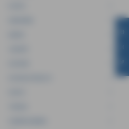
PILSĒTA
SABIEDRĪBA
ĢIMENE
JAUNIEŠI
SATIKSME
SOCIĀLAIS ATBALSTS
SPORTS
TŪRISMS
UZŅĒMĒJDARBĪBA