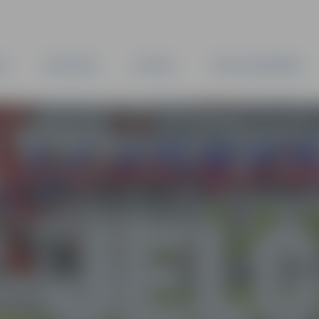
TA
PAŠVALDĪBA
IESTĀDES
KAPITĀLSABIEDRĪBAS