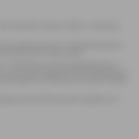
Miera, Meža, Bērzu, Zanderu un Baložu – notiks Mirušo
es Miera kapsētā, pulksten 12 – Meža kapsētā, pulksten
 bet pulksten 16.30 – Baložu kapsētā.
 – A” mākslinieki: ceremoniju vadītāji Aldis Barons un
s Jansons, kā arī Ilvija Bensone (flauta), Maija Andersone
ā Jāņa evaņģēliski luteriskās baznīcas ansamblis Gundegas
aldības iestāde “Pilsētsaimniecība” sadarbībā ar SIA