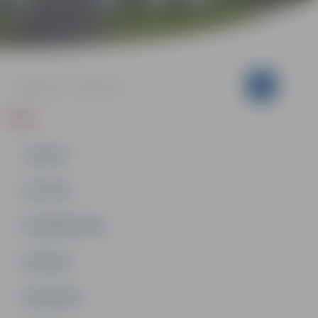
ZIŅAS
JAUNUMI
IZGLĪTĪBA
NODARBINĀTĪBA
PASĀKUMI
PAŠVALDĪBA