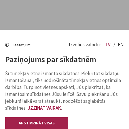
Izvēlies valodu:
LV
EN
Iestatījumi
Paziņojums par sīkdatnēm
Šī tīmekļa vietne izmanto sīkdatnes. Piekrītot sīkdatņu
izmantošanai, tiks nodrošināta tīmekļa vietnes optimāla
darbība. Turpinot vietnes apskati, Jūs piekrītat, ka
izmantosim sīkdatnes Jūsu ierīcē. Savu piekrišanu Jūs
jebkurā laikā varat atsaukt, nodzēšot saglabātās
sīkdatnes.
UZZINĀT VAIRĀK
.
APSTIPRINĀT VISAS