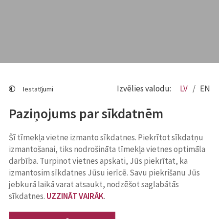
Izvēlies valodu:
LV
EN
Iestatījumi
Paziņojums par sīkdatnēm
Šī tīmekļa vietne izmanto sīkdatnes. Piekrītot sīkdatņu
izmantošanai, tiks nodrošināta tīmekļa vietnes optimāla
darbība. Turpinot vietnes apskati, Jūs piekrītat, ka
izmantosim sīkdatnes Jūsu ierīcē. Savu piekrišanu Jūs
jebkurā laikā varat atsaukt, nodzēšot saglabātās
sīkdatnes.
UZZINĀT VAIRĀK
.