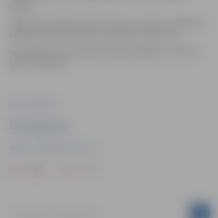
sapnis”.
Jelgavnieki Lieldienu kūku konkursa meistaru veikumu
svētdien varēs novērtēt no pulksten 12 līdz 12.30.
Neskaidrību un jautājumu gadījumā lūgums zvanīt pa
tālruni 29102766.
Foto: publicitātes
Ziņu sagatavoja
Jelgavas Sabiedriskais centrs
Drukāt
Dalīties