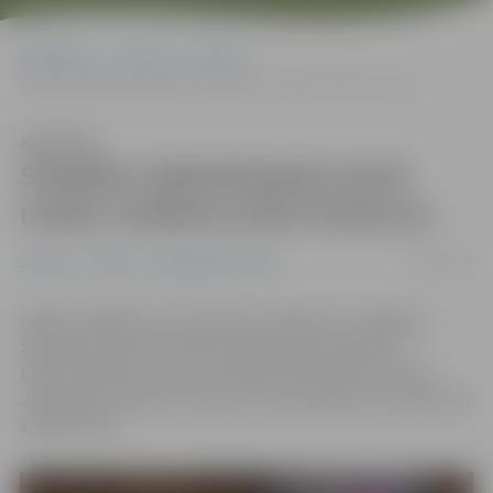
Sākumlapa
Jaunumi
Pilsēta
Svētdien Sabiedriskajā centrā notiks Lieldienu kūku konkurss
Klausīties
Svētdien Sabiedriskajā centrā
notiks Lieldienu kūku konkurss
19/03/2024
Jaunumi
Pilsēta
Sabiedriskais centrs
Gaidot Lieldienas, 24. martā no pulksten 12 Jelgavas
Sabiedriskajā centrā Skolotāju ielā 8 norisināsies
Lieldienu kūku konkurss “Raibas kā Lieldienu oliņas”.
Jelgavnieki meistaru veikumu varēs aplūkot no pulksten
12 līdz 12.30.