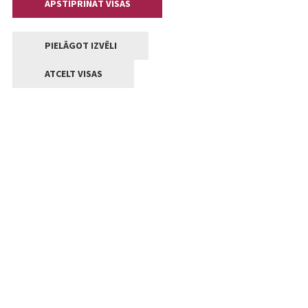
APSTIPRINĀT VISAS
PIELĀGOT IZVĒLI
ATCELT VISAS
Kontakti
Jelgavas valstpilsētas pašvaldība
Lielā iela 11, Jelgava, LV-3001
+371 63005522
pasts@jelgava.lv