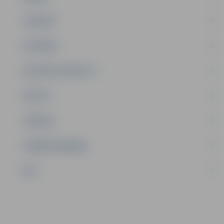
JAUNIEŠI
SATIKSME
SOCIĀLAIS ATBALSTS
SPORTS
TŪRISMS
UZŅĒMĒJDARBĪBA
NVO