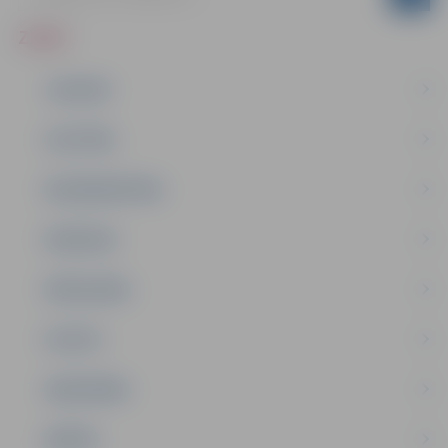
ZIŅAS
JAUNUMI
IZGLĪTĪBA
NODARBINĀTĪBA
PASĀKUMI
PAŠVALDĪBA
PILSĒTA
SABIEDRĪBA
ĢIMENE