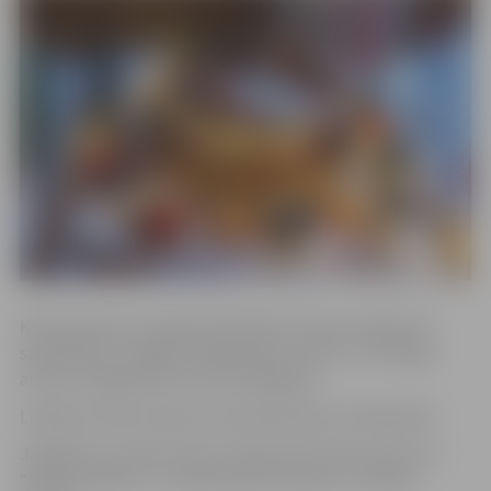
Kūku konkursu organizē biedrība “Ģimene nākotnei”
sadarbībā ar Jelgavas Sabiedrisko centru un tā idejas
autore ir jelgavniece Kristīne Bogdane.
Lieldienu kūku konkursam pieteikušies 22 dalībnieki.
Jāpiebilst, ka līdz šim jau notikuši divi kūku konkursi –
“Rudens kūkas” un ziemas kūku konkurss “Ziemas