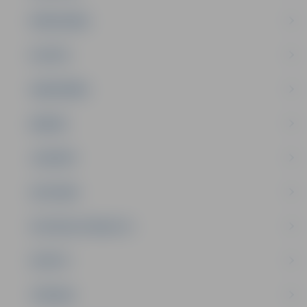
PAŠVALDĪBA
PILSĒTA
SABIEDRĪBA
ĢIMENE
JAUNIEŠI
SATIKSME
SOCIĀLAIS ATBALSTS
SPORTS
TŪRISMS