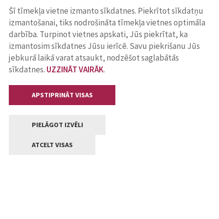
Šī tīmekļa vietne izmanto sīkdatnes. Piekrītot sīkdatņu
izmantošanai, tiks nodrošināta tīmekļa vietnes optimāla
darbība. Turpinot vietnes apskati, Jūs piekrītat, ka
izmantosim sīkdatnes Jūsu ierīcē. Savu piekrišanu Jūs
jebkurā laikā varat atsaukt, nodzēšot saglabātās
sīkdatnes.
UZZINĀT VAIRĀK
.
APSTIPRINĀT VISAS
PIELĀGOT IZVĒLI
ATCELT VISAS