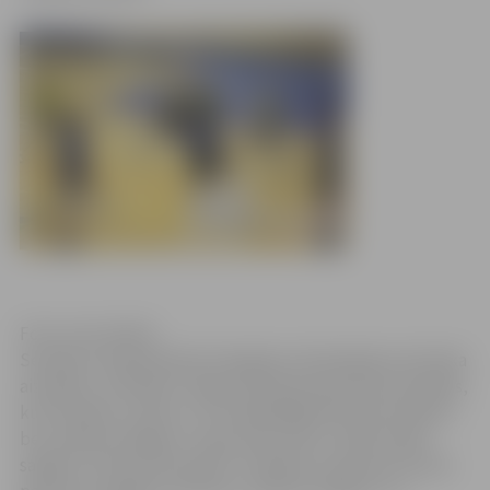
Foto: Ivars Veiliņš
Sestdien, 28.septembrī Zemgales olimpiskajā centrā tika
aizvadīts „Schenker” līgas Superkausa pirmais pusfināls,
kurā Tallinas „Selver” ar 3:0 apspēlēja Pērnavas vienību,
bet „Biolars/Jelgava” trijos setos (25:21, 25:20, 25:18)
sagrāva „Poliurs/Ozolnieki”. Svētdien, pulksten 16 cīņā