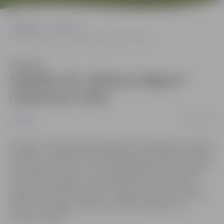
Sākumlapa
Jaunumi
Svētdien VK „Biolars/Jelgava” cīnīsies par zeltu
Klausīties
Svētdien VK „Biolars/Jelgava”
cīnīsies par zeltu
28/09/2013
Jaunumi
Sestdien, 28.septembrī Zemgales olimpiskajā centrā tika
aizvadīts „Schenker” līgas Superkausa pirmais pusfināls,
kurā Tallinas „Selver” ar 3:0 apspēlēja Pērnavas vienību,
bet „Biolars/Jelgava” trijos setos (25:21, 25:20, 25:18)
sagrāva „Poliurs/Ozolnieki”. Svētdien, pulksten 16 cīņā
par kausu spēkiem mērosies „Biolars/Jelgava” un
Tallinas „Selver”.