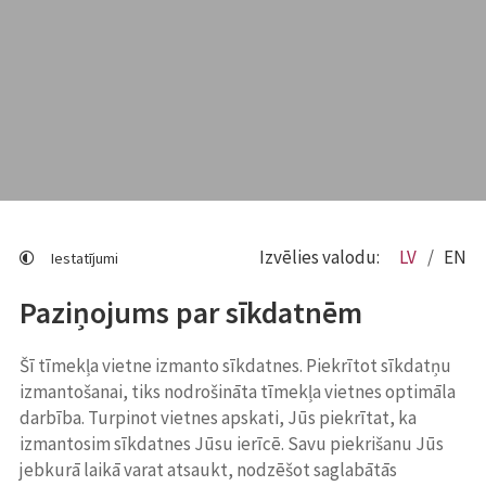
Izvēlies valodu:
LV
EN
Iestatījumi
Paziņojums par sīkdatnēm
Šī tīmekļa vietne izmanto sīkdatnes. Piekrītot sīkdatņu
izmantošanai, tiks nodrošināta tīmekļa vietnes optimāla
darbība. Turpinot vietnes apskati, Jūs piekrītat, ka
izmantosim sīkdatnes Jūsu ierīcē. Savu piekrišanu Jūs
jebkurā laikā varat atsaukt, nodzēšot saglabātās