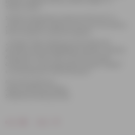
par kausu spēkiem mērosies „Biolars/Jelgava” un
Tallinas „Selver”.
Svētdien, 29.septembrī, pulksten 14 “Parnu VK” un
„Poliurs/Ozolnieki” spēles par trešo vietu, bet pulksten
16 tiks noskaidroti Superkausa ieguvēji.
„Schenker” līgas Superkausa izcīņa notiek starp
aizvadītās sezonas spēcīgākajām komandām – Igaunijas
čempioniem “Selver Talinn”, “Parnu VK”, Latvijas
čempioniem un Kausa ieguvējiem VK “Biolars/Jelgava”
un vicečempioniem “Poliurs/Ozolnieki”.
Informācija sagatavota
Jelgavas pilsētas pašvaldības
Sabiedrisko attiecību pārvaldē
Drukāt
Dalīties