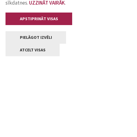
sīkdatnes.
UZZINĀT VAIRĀK
.
APSTIPRINĀT VISAS
PIELĀGOT IZVĒLI
ATCELT VISAS
Kontakti
Jelgavas valstpilsētas pašvaldība
Lielā iela 11, Jelgava, LV-3001