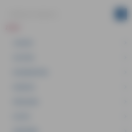
ZIŅAS
JAUNUMI
IZGLĪTĪBA
NODARBINĀTĪBA
PASĀKUMI
PAŠVALDĪBA
PILSĒTA
SABIEDRĪBA