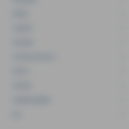
ĢIMENE
JAUNIEŠI
SATIKSME
SOCIĀLAIS ATBALSTS
SPORTS
TŪRISMS
UZŅĒMĒJDARBĪBA
NVO