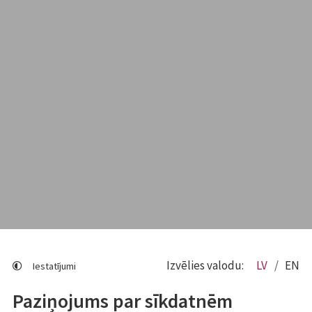
Izvēlies valodu:
LV
EN
Iestatījumi
Paziņojums par sīkdatnēm