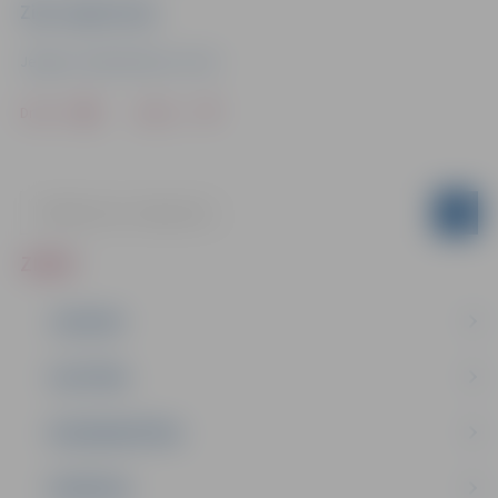
Ziņu sagatavoja
Jelgavas Sabiedriskais centrs
Drukāt
Dalīties
ZIŅAS
JAUNUMI
IZGLĪTĪBA
NODARBINĀTĪBA
PASĀKUMI