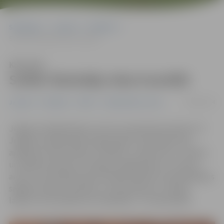
Sākumlapa
Jaunumi
Pasākumi
Svētki Skolotāju ielas kvartālā
Klausīties
Svētki Skolotāju ielas kvartālā
04/09/2024
Jaunumi
Pasākumi
Pilsēta
Sabiedriskais centrs
Jelgavas Sabiedriskais centrs 6. septembrī pulksten 17
Jelgavas sabiedriskās organizācijas, Skolotāju ielas
apkārtnes iedzīvotājus, iestādes, uzņēmumus, tuvākus
un tālākus kaimiņus, draugus, jelgavniekus un viesus
aicina uz Skolotāju ielas kvartāla svētkiem. Apmeklētājus
sagaida radošas nodarbes, meistarklases un dzejas
lasījumi, bet pasākuma otrajā daļā – arī zaļumballe.