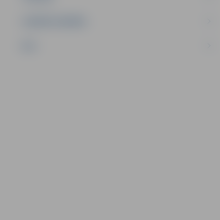
UZŅĒMĒJDARBĪBA
NVO