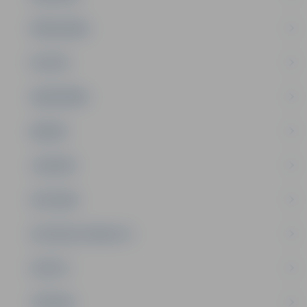
PAŠVALDĪBA
PILSĒTA
SABIEDRĪBA
ĢIMENE
JAUNIEŠI
SATIKSME
SOCIĀLAIS ATBALSTS
SPORTS
TŪRISMS