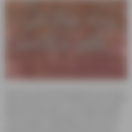
Septembris ir laiks, kad pilsētā atgriežas tie, kuri vasaras
atpūtu baudījuši laukos vai piepilsētas vasarnīcā. Skolēni
atgriezušies skolā, studenti – universitātē, bet pilsētas
aktīvie iedzīvotāji atsākuši darbību dažādās biedrībās,
iniciatīvu grupās un organizācijās. Lai sveiktu ar jaunas
sezonas uzsākšanu, Jelgavas Sabiedriskais centrs uz