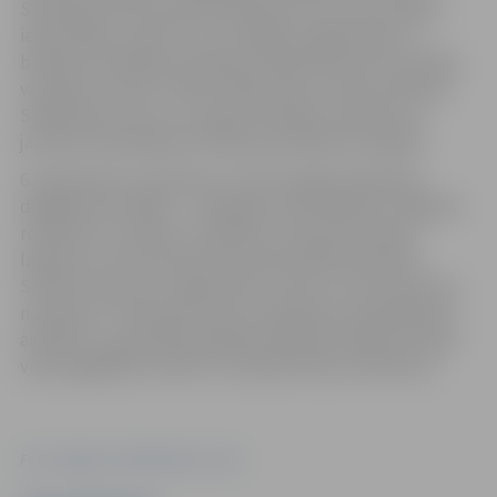
Skolotāju ielas kvartāla svētkiem aicina visus pilsētas
iedzīvotājus, īpaši tos, kuri dažādu organizāciju un
biedrību sastāvā jau darbojas Sabiedriskā centra telpās
vai plāno to darīt. Svētku laikā varēs uzzināt vairāk par
Sabiedrisko centru un iepazīt biedrību atbalsta un
jauniešu lietderīga brīvā laika pavadīšanas iespējas.
6. septembrī no pulksten 17 būs iespēja piedalīties
dažādās aktivitātēs – radošajās meistarklasēs izmēģināt
rokdarbus un dekoru veidošanu, klausīties dzejas
lasījumus, kā arī pievienoties aktivitātēm bērniem.
Svētkos koncertu sniegs Uldis Timma un Erita Karlsone
no grupas “Tirkizband”, kā arī pasākuma otrajā daļā visi
aicināti uz zaļumballi dīdžeja pavadībā. Pasākuma laikā
varēs iegādāties maltīti un atspirdzinošus dzērienus.
Foto: Jelgavas Sabiedriskais centrs