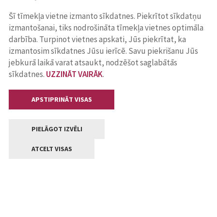
Šī tīmekļa vietne izmanto sīkdatnes. Piekrītot sīkdatņu
izmantošanai, tiks nodrošināta tīmekļa vietnes optimāla
darbība. Turpinot vietnes apskati, Jūs piekrītat, ka
izmantosim sīkdatnes Jūsu ierīcē. Savu piekrišanu Jūs
jebkurā laikā varat atsaukt, nodzēšot saglabātās
sīkdatnes.
UZZINĀT VAIRĀK
.
APSTIPRINĀT VISAS
PIELĀGOT IZVĒLI
ATCELT VISAS